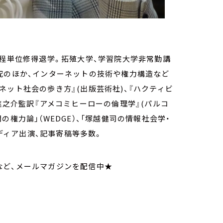
課程単位修得退学。拓殖大学、学習院大学非常勤講
究のほか、インターネットの技術や権力構造など
ネット社会の歩き方』(出版芸術社)、『ハクティビ
進之介監訳『アメコミヒーローの倫理学』(パルコ
権力論」（WEDGE）、「塚越健司の情報社会学・
メディア出演、記事寄稿等多数。
など、メールマガジンを配信中★