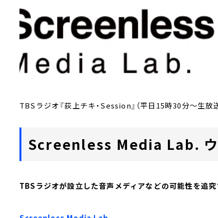
TBSラジオ『荻上チキ・Session』（平日15時30分～生放
Screenless Media L
TBSラジオが設立した音声メディアなどの可能性を追究
Screenless Media Lab