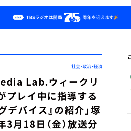
クス
イベント・グッ
ズ
st
YouTube
せ
会社情報
社会・政治・経済
Media Lab.ウィークリ
チがプレイ中に指導する
グデバイス』の紹介」塚
年3月18日（金）放送分