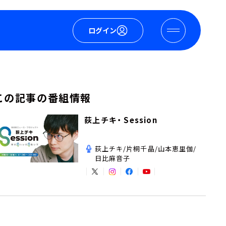
ログイン
この記事の番組情報
荻上チキ・ Session
荻上チキ/片桐千晶/山本恵里伽/
日比麻音子