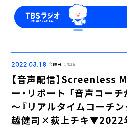
今日の番組表
トピッ
週間番組表
TBS
Podca
お知ら
2022.03.18
金曜日
14:36
【音声配信】Screenless 
ー・リポート 「音声コー
～『リアルタイムコーチン
越健司×荻上チキ▼2022