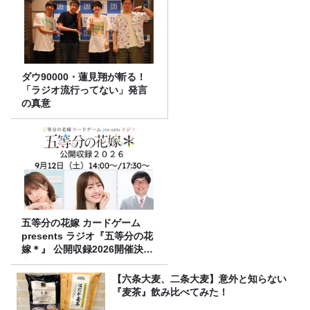
ダウ90000・蓮見翔が斬る！
「ラジオ流行ってない」発言
の真意
五等分の花嫁 カードゲーム
presents ラジオ『五等分の花
嫁＊』 公開収録2026開催決
定！
【六条大麦、二条大麦】意外と知らない
『麦茶』飲み比べてみた！