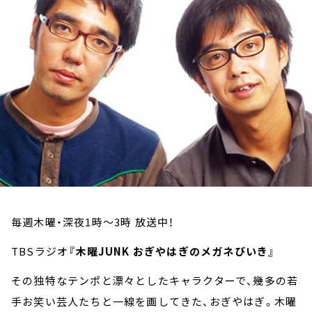
お知らせ
イベント・グッズ
YouTube
会社情報
毎週木曜・深夜1時～3時 放送中！
TBSラジオ
『木曜JUNK おぎやはぎのメガネびいき』
その独特なテンポと漂々としたキャラクターで、幾多の若
手お笑い芸人たちと一線を画してきた、おぎやはぎ。木曜