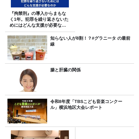
『拘禁刑』の導入からまもな
く1年。犯罪を繰り返さないた
めにはどんな支援が必要なの
か
知らない人が8割！？#グラニータ の最前
線
腸と肝臓の関係
令和8年度「TBSこども音楽コンクー
ル」横浜地区大会レポート