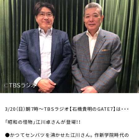
お知らせ
イベント・グッズ
YouTube
会社情報
3/20（日）朝7時～TBSラジオ【石橋貴明のGATE7】は・・・
「昭和の怪物」江川卓さんが登場！！
●かつてセンバツを沸かせた江川さん。作新学院時代の