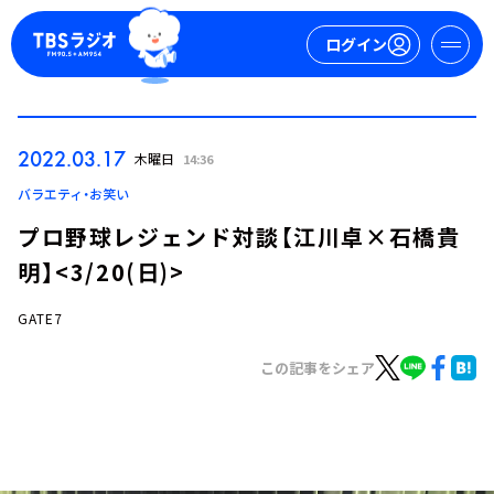
ログイン
マイページ
2022.03.17
木曜日
14:36
新規会員登録
ログイン
バラエティ・お笑い
プロ野球レジェンド対談【江川卓×石橋貴
明】<3/20(日)>
GATE7
この記事をシェア
今日の番組表
週間番組表
トピックス
TBS Podcast