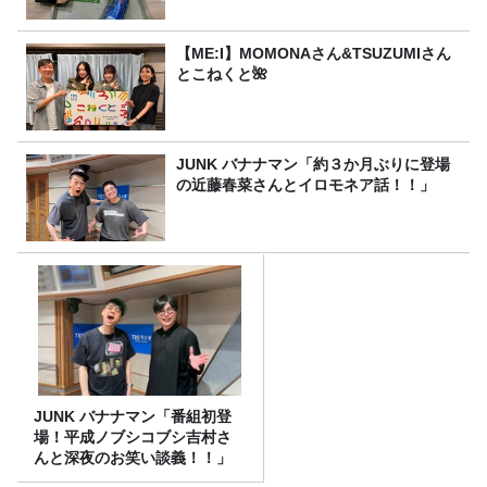
【ME:I】MOMONAさん&TSUZUMIさん
とこねくと🌺
JUNK バナナマン「約３か月ぶりに登場
の近藤春菜さんとイロモネア話！！」
JUNK バナナマン「番組初登
場！平成ノブシコブシ吉村さ
んと深夜のお笑い談義！！」