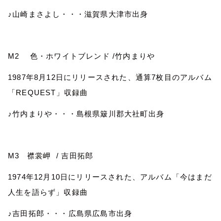
♪山崎まさよし・・・滋賀県大津市出身
M2
色・ホワイトブレンド
/
竹内まりや
1987
年
8
月
12
日にリリースされた、通算
7
枚目のアルバム
「
REQUEST
」収録曲
♪竹内まりや・・・島根県簸川郡大社町出身
M3
襟裳岬
/
吉田拓郎
1974
年
12
月
10
日にリリースされた、アルバム「今はまだ
人生を語らず」収録曲
♪吉田拓郎・・・広島県広島市出身