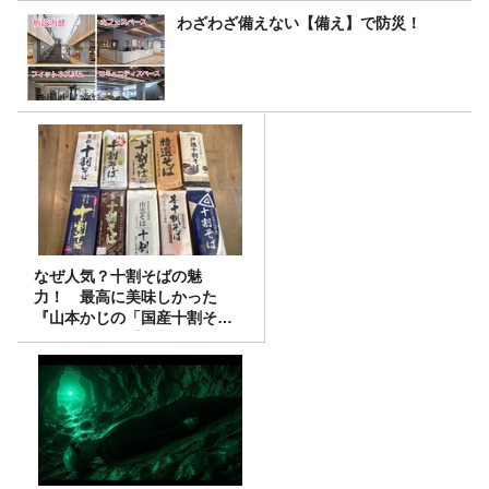
わざわざ備えない【備え】で防災！
なぜ人気？十割そばの魅
力！ 最高に美味しかった
『山本かじの「国産十割そ
ば」』とは？【十割そば10種
食べ比べ】