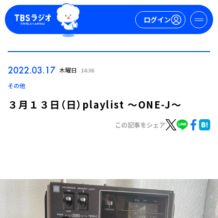
ログイン
マイページ
2022.03.17
木曜日
14:36
新規会員登録
ログイン
その他
３月１３日（日）playlist ～ONE-J～
この記事をシェア
今日の番組表
週間番組表
トピックス
TBS Podcast