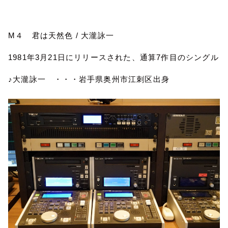
M
４ 君は天然色
/
大瀧詠一
1981
年
3
月
21
日にリリースされた、通算
7
作目のシングル
♪大瀧詠一 ・・・岩手県奥州市江刺区出身