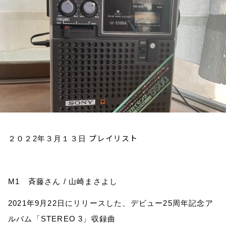
お知らせ
イベント・グッズ
YouTube
会社情報
プレイリスト
２０２
2
年３月１３日
M1
斉藤さん
/
山崎まさよし
2021
年
9
月
22
日にリリースした、デビュー
25
周年記念ア
ルバム「
STEREO 3
」収録曲