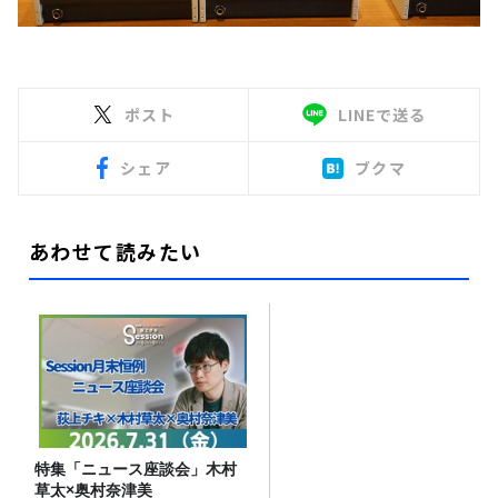
ポスト
LINEで送る
シェア
ブクマ
あわせて読みたい
特集「ニュース座談会」木村
草太×奥村奈津美