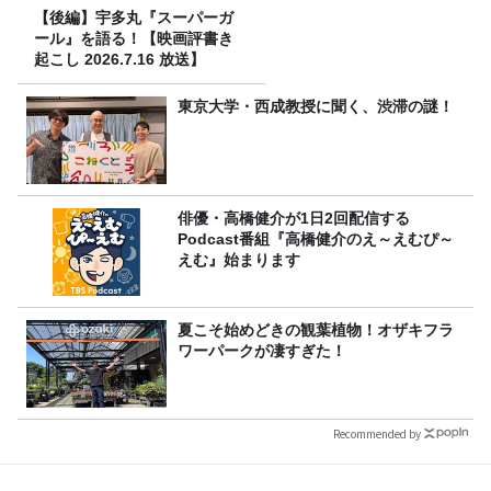
【後編】宇多丸『スーパーガ
ール』を語る！【映画評書き
起こし 2026.7.16 放送】
東京大学・西成教授に聞く、渋滞の謎！
俳優・高橋健介が1日2回配信する
Podcast番組『高橋健介のえ～えむぴ～
えむ』始まります
夏こそ始めどきの観葉植物！オザキフラ
ワーパークが凄すぎた！
Recommended by