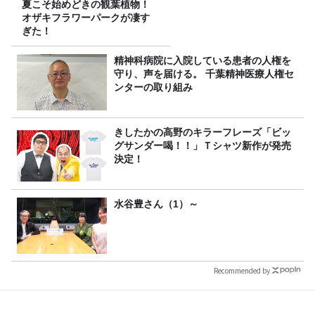
夏こそ始めどきの観葉植物！
オザキフラワーパークが凄す
ぎた！
精神科病院に入院している患者の人権を
守り、声を届ける。 千葉精神医療人権セ
ンターの取り組み
きしたかの高野のキラーフレーズ「ビッ
グサンダー喝！！」Ｔシャツ新作が発売
決定！
水谷豊さん（1）～
Recommended by