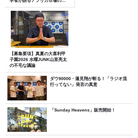
学者が語るアフリカ市場のリ
アル
【募集要項】真夏の大喜利甲
子園2026 水曜JUNK山里亮太
の不毛な議論
ダウ90000・蓮見翔が斬る！「ラジオ流
行ってない」発言の真意
「Sunday Heavens」販売開始！