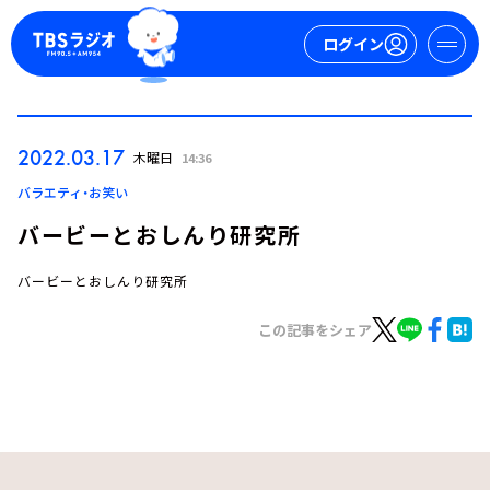
ログイン
マイページ
2022.03.17
木曜日
14:36
新規会員登録
ログイン
バラエティ・お笑い
バービーとおしんり研究所
バービーとおしんり研究所
この記事をシェア
今日の番組表
週間番組表
トピックス
TBS Podcast