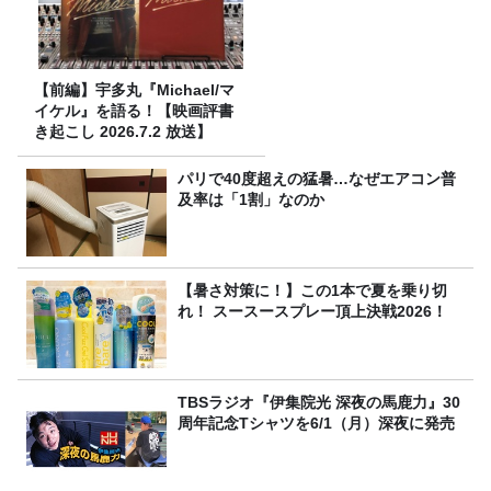
【前編】宇多丸『Michael/マ
イケル』を語る！【映画評書
き起こし 2026.7.2 放送】
パリで40度超えの猛暑…なぜエアコン普
及率は「1割」なのか
【暑さ対策に！】この1本で夏を乗り切
れ！ スースースプレー頂上決戦2026！
TBSラジオ『伊集院光 深夜の馬鹿力』30
周年記念Tシャツを6/1（月）深夜に発売