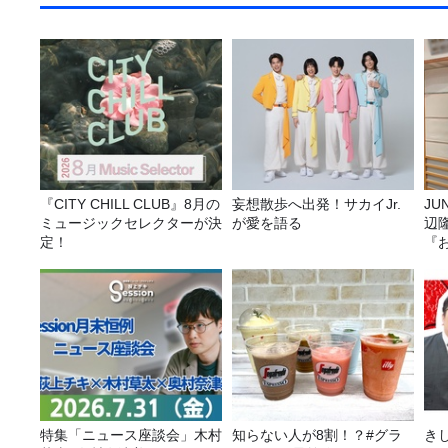
『CITY CHILL CLUB』8月の
妄想散歩へ出発！サカイJr.
JUNK バナナ
ミュージックセレクターが決
が愛を語る
辺
定！
『
特集「ニュース座談会」木村
知らない人が8割！？#グラ
き