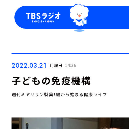
今日の番組表
トピッ
週間番組表
TBS
Podca
お知ら
2022.03.21
月曜日
14:36
子どもの免疫機構
週刊ミヤリサン製薬！腸から始まる健康ライフ