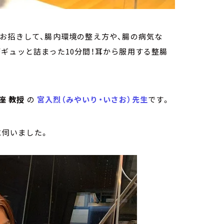
お招きして、腸内環境の整え方や、腸の病気な
ギュッと詰まった10分間！耳から服用する整腸
座 教授
の
宮入烈（みやいり・いさお）先生
です。
に伺いました。