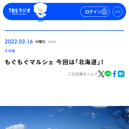
ログイン
マイページ
2022.03.16
水曜日
14:36
新規会員登録
ログイン
その他
もぐもぐマルシェ 今回は「北海道」！
この記事をシェア
今日の番組表
週間番組表
トピックス
TBS Podcast