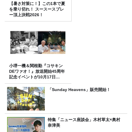
【暑さ対策に！】この1本で夏
を乗り切れ！ スースースプレ
ー頂上決戦2026！
小堺一機＆関根勤『コサキン
DEワァオ！』放送開始45周年
記念イベントが10月17日
（土）に開催決定！本日より
FC先行受付スタート！
「Sunday Heavens」販売開始！
特集「ニュース座談会」木村草太×奥村
奈津美