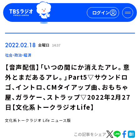
ログイン
マイページ
2022.02.18
金曜日
14:37
新規会員登録
ログイン
社会・政治・経済
【音声配信】「いつの間にか消えたアレ。意
外とまだあるアレ。」Part5▽サウンドロ
ゴ、イントロ、CMタイアップ曲、おもちゃ
屋、ガラケー、ストラップ▽2022年2月27
日【文化系トークラジオLife】
今日の番組表
週間番組表
文化系トークラジオ Life ニュース版
トピックス
この記事をシェア
TBS Podcast