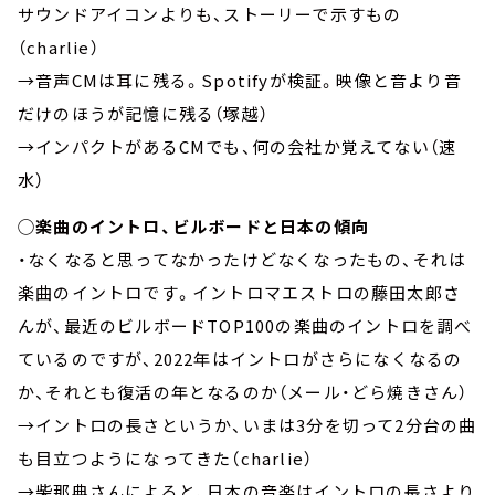
サウンドアイコンよりも、ストーリーで示すもの
（charlie）
→音声CMは耳に残る。Spotifyが検証。映像と音より音
だけのほうが記憶に残る（塚越）
→インパクトがあるCMでも、何の会社か覚えてない（速
水）
◯楽曲のイントロ、ビルボードと日本の傾向
・なくなると思ってなかったけどなくなったもの、それは
楽曲のイントロです。イントロマエストロの藤田太郎さ
んが、最近のビルボードTOP100の楽曲のイントロを調べ
ているのですが、2022年はイントロがさらになくなるの
か、それとも復活の年となるのか（メール・どら焼きさん）
→イントロの長さというか、いまは3分を切って2分台の曲
も目立つようになってきた（charlie）
→柴那典さんによると、日本の音楽はイントロの長さより