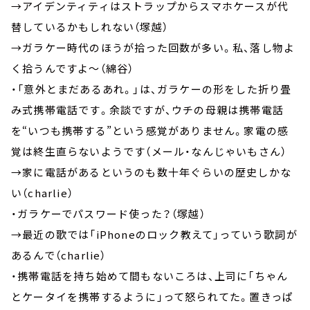
→アイデンティティはストラップからスマホケースが代
替しているかもしれない（塚越）
→ガラケー時代のほうが拾った回数が多い。私、落し物よ
く拾うんですよ～（綿谷）
・「意外とまだあるあれ。」は、ガラケーの形をした折り畳
み式携帯電話です。余談ですが、ウチの母親は携帯電話
を“いつも携帯する”という感覚がありません。家電の感
覚は終生直らないようです（メール・なんじゃいもさん）
→家に電話があるというのも数十年ぐらいの歴史しかな
い（charlie）
・ガラケーでパスワード使った？（塚越）
→最近の歌では「iPhoneのロック教えて」っていう歌詞が
あるんで（charlie）
・携帯電話を持ち始めて間もないころは、上司に「ちゃん
とケータイを携帯するように」って怒られてた。置きっぱ