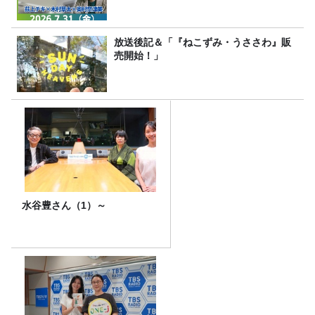
放送後記＆「『ねこずみ・うささわ』販
売開始！」
水谷豊さん（1）～