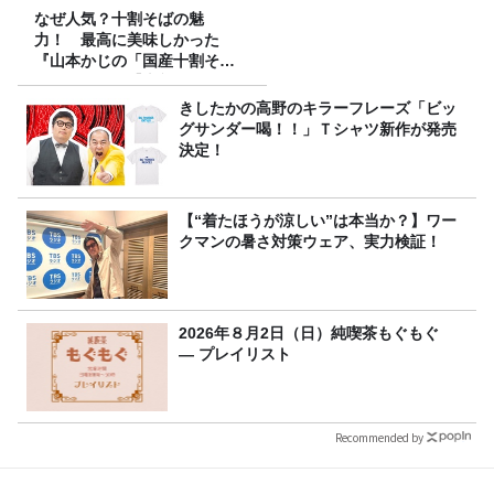
なぜ人気？十割そばの魅
力！ 最高に美味しかった
『山本かじの「国産十割そ
ば」』とは？【十割そば10種
食べ比べ】
きしたかの高野のキラーフレーズ「ビッ
グサンダー喝！！」Ｔシャツ新作が発売
決定！
【“着たほうが涼しい”は本当か？】ワー
クマンの暑さ対策ウェア、実力検証！
2026年８月2日（日）純喫茶もぐもぐ
― プレイリスト
Recommended by