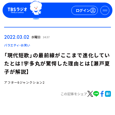
ログイン
マイページ
2022.03.02
水曜日
14:37
新規会員登録
ログイン
バラエティ・お笑い
「現代短歌」の最前線がここまで進化してい
たとは！宇多丸が驚愕した理由とは【瀬戸夏
子が解説】
アフター6ジャンクション2
今日の番組表
この記事をシェア
週間番組表
トピックス
TBS Podcast