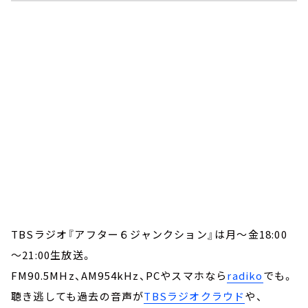
TBSラジオ『アフター６ジャンクション』は月～金18:00
～21:00生放送。
FM90.5MHz、AM954kHz、PCやスマホなら
radiko
でも。
聴き逃しても過去の音声が
TBSラジオクラウド
や、