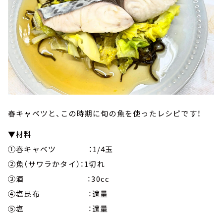
春キャベツと、この時期に旬の魚を使ったレシピです！
▼材料
①春キャベツ ：1/4玉
②魚（サワラかタイ）：1切れ
③酒 ：30cc
④塩昆布 ：適量
⑤塩 ：適量