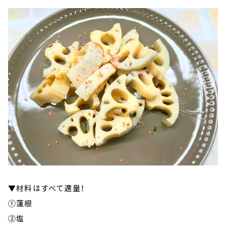
▼材料はすべて適量！
①蓮根
②塩