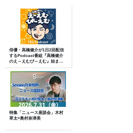
俳優・高橋健介が1日2回配信
するPodcast番組『高橋健介
のえ～えむぴ～えむ』始まり
ます
特集「ニュース座談会」木村
草太×奥村奈津美