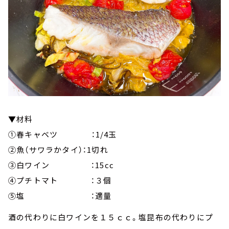
▼材料
①春キャベツ ：1/4玉
②魚（サワラかタイ）：1切れ
③白ワイン ：15cc
④プチトマト ：３個
⑤塩 ：適量
酒の代わりに白ワインを１５ｃｃ。塩昆布の代わりにプ