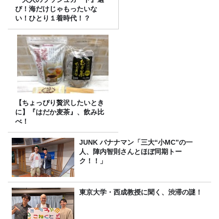
び！海だけじゃもったいな
い！ひとり１着時代！？
【ちょっぴり贅沢したいとき
に】『はだか麦茶』、飲み比
べ！
JUNK バナナマン「三大“小MC”の一
人、陣内智則さんとほぼ同期トー
ク！！」
東京大学・西成教授に聞く、渋滞の謎！