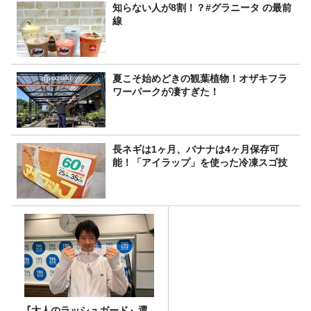
知らない人が8割！？#グラニータ の最前
線
夏こそ始めどきの観葉植物！オザキフラ
ワーパークが凄すぎた！
長ネギは1ヶ月、バナナは4ヶ月保存可
能！「アイラップ」を使った冷凍スゴ技
『大人のラッシュガード』選