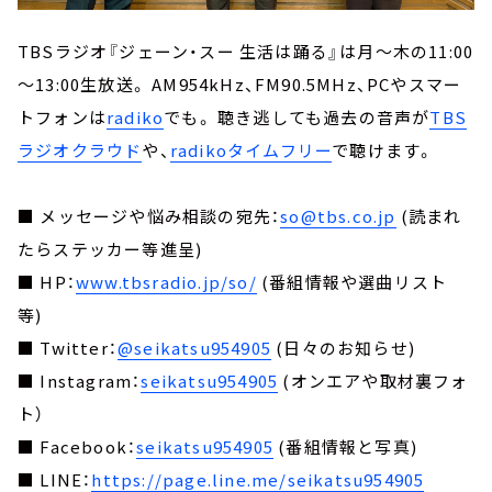
TBSラジオ『ジェーン・スー 生活は踊る』は月～木の11:00
～13:00生放送。 AM954kHz、FM90.5MHz、PCやスマー
トフォンは
radiko
でも。 聴き逃しても過去の音声が
TBS
ラジオクラウド
や、
radikoタイムフリー
で聴けます。
■ メッセージや悩み相談の宛先：
so@tbs.co.jp
(読まれ
たらステッカー等進呈)
■ HP：
www.tbsradio.jp/so/
(番組情報や選曲リスト
等)
■ Twitter：
@seikatsu954905
(日々のお知らせ)
■ Instagram：
seikatsu954905
(オンエアや取材裏フォ
ト）
■ Facebook：
seikatsu954905
(番組情報と写真)
■ LINE：
https://page.line.me/seikatsu954905