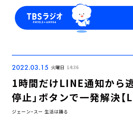
今日の番組表
トピッ
週間番組表
TBS
Podca
お知ら
2022.03.15
火曜日
14:36
1時間だけLINE通知から
停止」ボタンで一発解決【L
ジェーン・スー 生活は踊る