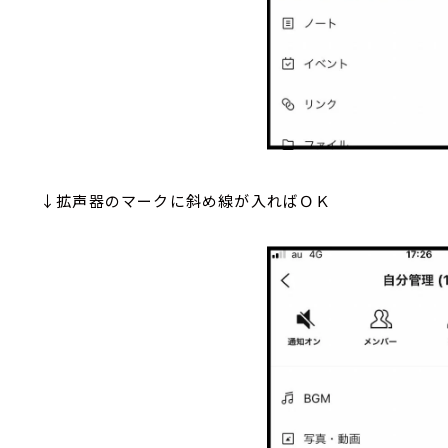
↓拡声器のマークに斜め線が入ればＯＫ