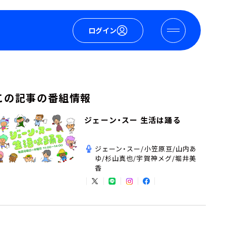
ログイン
この記事の番組情報
ジェーン・スー 生活は踊る
ジェーン・スー/小笠原亘/山内あ
ゆ/杉山真也/宇賀神メグ/堀井美
香