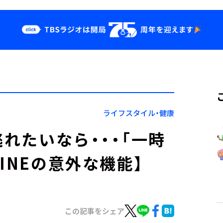
クス
イベント・グッ
ズ
st
YouTube
せ
会社情報
ライフスタイル・健康
逃れたいなら・・・「一時
INEの意外な機能】
この記事をシェア