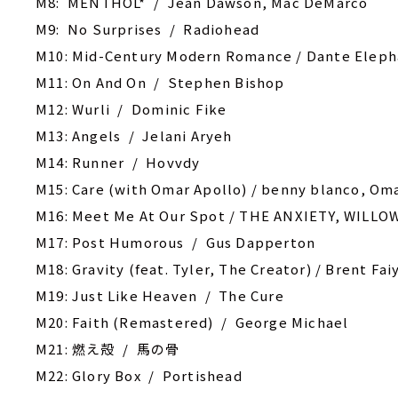
M8: MENTHOL* / Jean Dawson, Mac DeMarco
M9: No Surprises / Radiohead
M10: Mid-Century Modern Romance / Dante Elep
M11: On And On / Stephen Bishop
M12: Wurli / Dominic Fike
M13: Angels / Jelani Aryeh
M14: Runner / Hovvdy
M15: Care (with Omar Apollo) / benny blanco, Om
M16: Meet Me At Our Spot / THE ANXIETY, WILLOW
M17: Post Humorous / Gus Dapperton
M18: Gravity (feat. Tyler, The Creator) / Brent Fai
M19: Just Like Heaven / The Cure
M20: Faith (Remastered) / George Michael
M21: 燃え殻 / 馬の骨
M22: Glory Box / Portishead