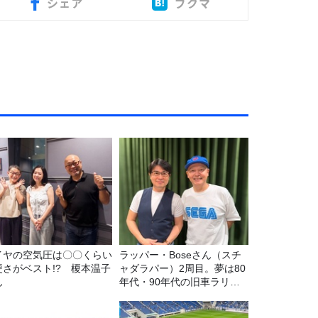
シェア
ブクマ
イヤの空気圧は〇〇くらい
ラッパー・Boseさん（スチ
硬さがベスト!? 榎本温子
ャダラパー）2周目。夢は80
ん
年代・90年代の旧車ラリ
ー！