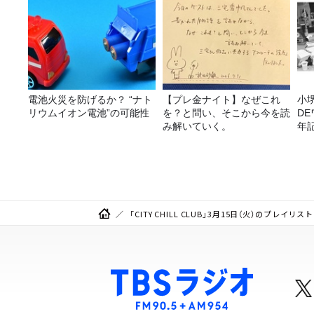
電池火災を防げるか？ “ナト
【プレ金ナイト】なぜこれ
小
リウムイオン電池”の可能性
を？と問い、そこから今を読
D
み解いていく。
年
（
F
「CITY CHILL CLUB」3月15日（火）のプレイリスト