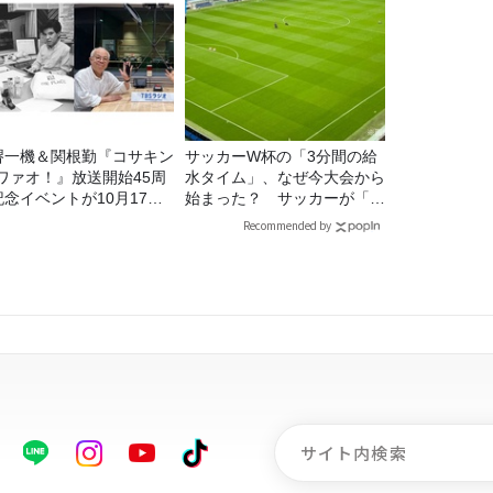
堺一機＆関根勤『コサキン
サッカーW杯の「3分間の給
Eワァオ！』放送開始45周
水タイム」、なぜ今大会から
記念イベントが10月17日
始まった？ サッカーが「お
土）に開催決定！本日より
金」に変わる仕組み
Recommended by
C先行受付スタート！