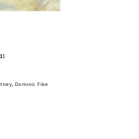
コ］
rtney, Dominic Fike