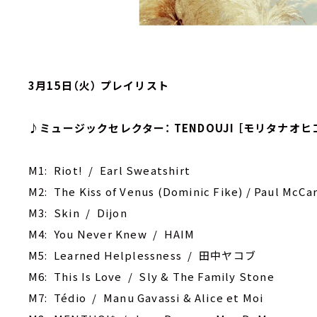
3月15日（火） プレイリスト
♪ミュージックセレクター： TENDOUJI ［モリタナオヒ
M1: Riot! / Earl Sweatshirt
M2: The Kiss of Venus (Dominic Fike) / Paul McCa
M3: Skin / Dijon
M4: You Never Knew / HAIM
M5: Learned Helplessness / 田中ヤコブ
M6: This Is Love / Sly & The Family Stone
M7: Tédio / Manu Gavassi & Alice et Moi