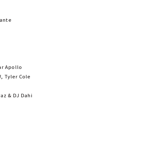
hante
ar Apollo
, Tyler Cole
yaz & DJ Dahi