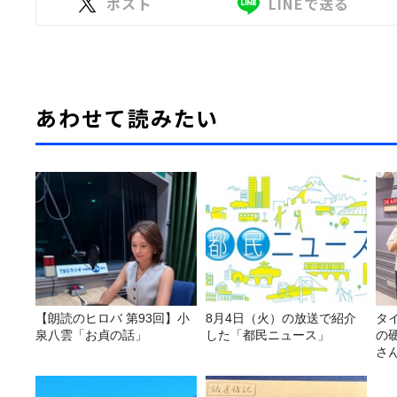
ポスト
LINEで送る
あわせて読みたい
【朗読のヒロバ 第93回】小
8月4日（火）の放送で紹介
タ
泉八雲「お貞の話」
した「都民ニュース」
の
さ