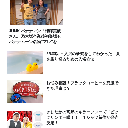
JUNK バナナマン「梅澤美波
さん、乃木坂卒業後初登場も
バナナムーン名物“アレ”を喰
らう」
25年以上 入浴の研究をしてわかった、夏
を乗り切るための入浴方法
お悩み相談！ブラックコーヒーを克服で
きた理由は？
きしたかの高野のキラーフレーズ「ビッ
グサンダー喝！！」Ｔシャツ新作が発売
決定！