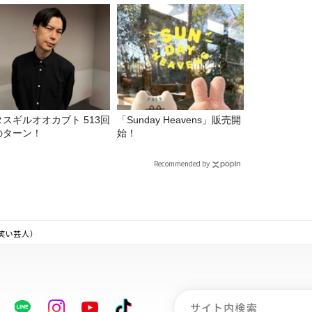
タスギルオオカブト 513回
「Sunday Heavens」販売開
のターン！
始！
Recommended by
お笑い芸人）