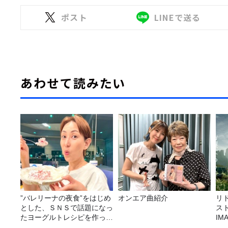
ポスト
LINEで送る
あわせて読みたい
”バレリーナの夜食”をはじめ
オンエア曲紹介
リ
とした、ＳＮＳで話題になっ
ス
たヨーグルトレシピを作って
I
みた！
リ