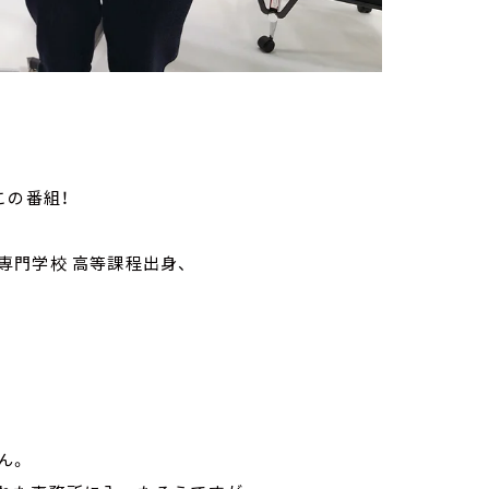
この番組！
門学校 高等課程出身、
ん。