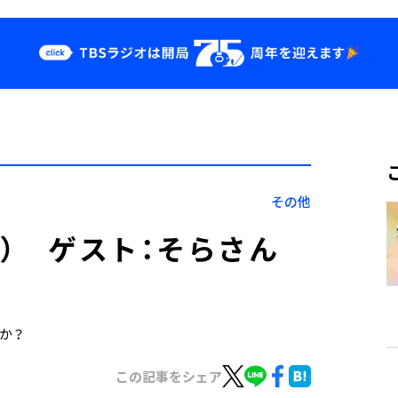
クス
イベント・グッ
ズ
st
YouTube
せ
会社情報
その他
4日） ゲスト：そらさん
すか？
この記事をシェア