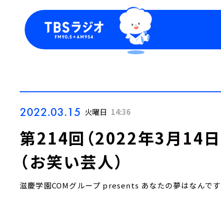
今日の番組表
トピッ
週間番組表
TBS
Podca
お知ら
2022.03.15
火曜日
14:36
第214回（2022年3月1
（お笑い芸人）
滋慶学園COMグループ presents あなたの夢はなんで