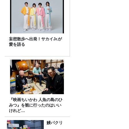
妄想散歩へ出発！サカイJr.が
愛を語る
『映画ちいかわ 人魚の島のひ
みつ』を観に行ったのはいい
けれど…
鰻パクリ