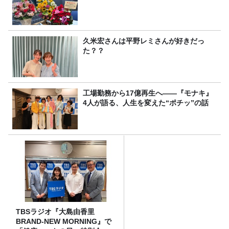
久米宏さんは平野レミさんが好きだっ
た？？
工場勤務から17億再生へ——『モナキ』
4人が語る、人生を変えた“ポチッ”の話
TBSラジオ『大島由香里
BRAND-NEW MORNING』で