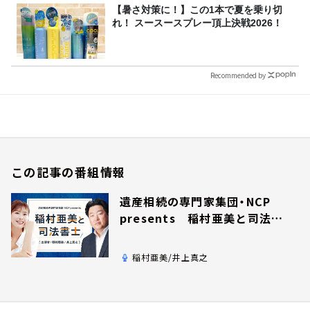
【暑さ対策に！】この1本で夏を乗り切
れ！ スースースプレー頂上決戦2026！
Recommended by
この記事の番組情報
遺産相続の専門家集団・NCP
presents 稲村亜美と司法書
士
稲村亜美/井上真之