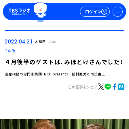
ログイン
マイページ
2022.04.21
木曜日
14:35
新規会員登録
ログイン
その他
４月後半のゲストは、みほとけさんでした！
遺産相続の専門家集団・NCP presents 稲村亜美と司法書士
この記事をシェア
今日の番組表
週間番組表
トピックス
TBS Podcast