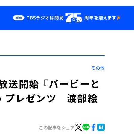
クス
イベント・グッ
ズ
st
YouTube
せ
会社情報
その他
放送開始 『バービーと
ho プレゼンツ 渡部絵
この記事をシェア