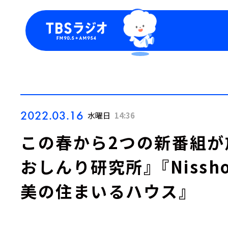
今日の番組表
トピッ
週間番組表
TBS
Podca
お知ら
2022.03.16
水曜日
14:36
この春から2つの新番組が
おしんり研究所』 『Niss
美の住まいるハウス』