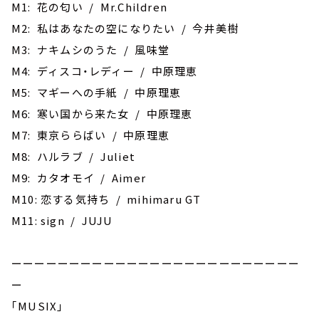
お知らせ
M1: 花の匂い / Mr.Children
イベント・グッズ
M2: 私はあなたの空になりたい / 今井美樹
YouTube
M3: ナキムシのうた / 風味堂
会社情報
M4: ディスコ・レディー / 中原理恵
M5: マギーへの手紙 / 中原理恵
M6: 寒い国から来た女 / 中原理恵
M7: 東京ららばい / 中原理恵
M8: ハルラブ / Juliet
M9: カタオモイ / Aimer
M10: 恋する気持ち / mihimaru GT
M11: sign / JUJU
ーーーーーーーーーーーーーーーーーーーーーーーーー
ー
｢MUSIX｣