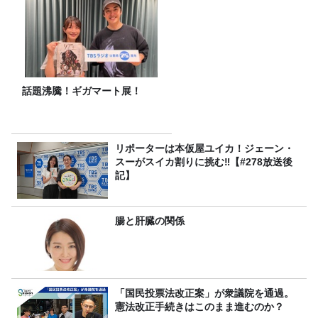
話題沸騰！ギガマート展！
リポーターは本仮屋ユイカ！ジェーン・
スーがスイカ割りに挑む‼【#278放送後
記】
腸と肝臓の関係
「国民投票法改正案」が衆議院を通過。
憲法改正手続きはこのまま進むのか？