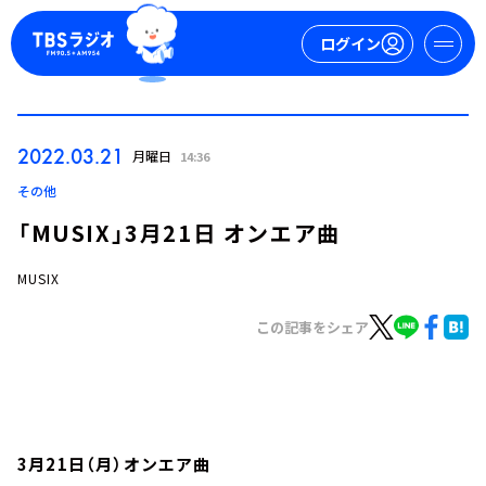
ログイン
マイページ
2022.03.21
月曜日
14:36
新規会員登録
ログイン
その他
「MUSIX」3月21日 オンエア曲
MUSIX
この記事をシェア
今日の番組表
週間番組表
トピックス
3月21日（月）オンエア曲
TBS Podcast