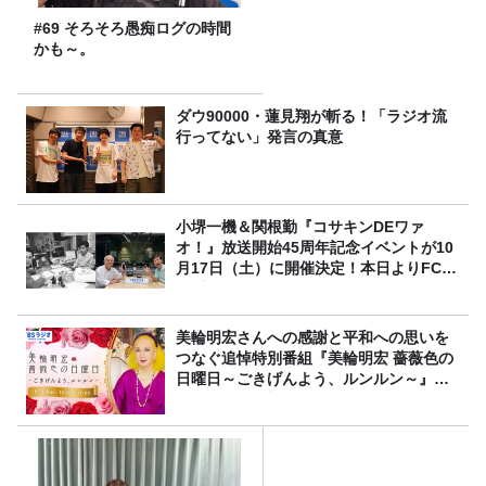
#69 そろそろ愚痴ログの時間
かも～。
ダウ90000・蓮見翔が斬る！「ラジオ流
行ってない」発言の真意
小堺一機＆関根勤『コサキンDEワァ
オ！』放送開始45周年記念イベントが10
月17日（土）に開催決定！本日よりFC先
行受付スタート！
美輪明宏さんへの感謝と平和への思いを
つなぐ追悼特別番組『美輪明宏 薔薇色の
日曜日～ごきげんよう、ルンルン～』
8/9（日）16時放送