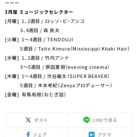
ーーー
3月度 ミュージックセレクター
[月曜] 1、2週目 / ロッソ・ビ・アンコ
3、4週目 / 森 良太
[火曜] 1～4週目 / TENDOUJI
5週目 / Taito Kimura（Mississippi Khaki Hair）
[水曜] 1、2週目 / 竹内アンナ
3～5週目 / 原田夏樹（evening cinema）
[木曜] 1～4週目 / 渋谷龍太（SUPER BEAVER）
5週目 / 木本考紀（Zenyaプロデューサー）
[金曜] 有馬和樹（おとぎ話）
ポスト
LINEで送る
シェア
ブクマ