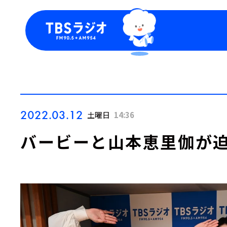
今日の番組表
トピッ
週間番組表
TBS
Podca
お知ら
2022.03.12
土曜日
14:36
バービーと山本恵里伽が迫