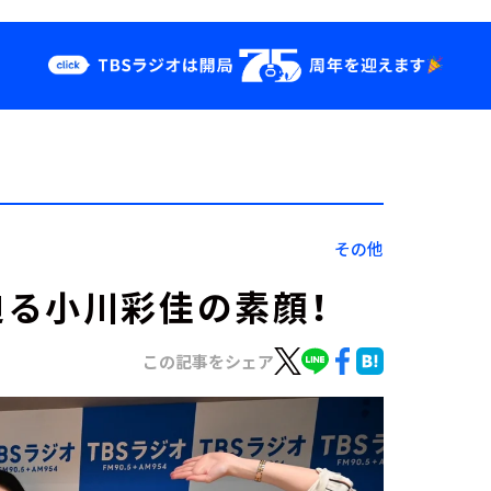
クス
イベント・グッ
ズ
st
YouTube
せ
会社情報
その他
る小川彩佳の素顔！
この記事をシェア