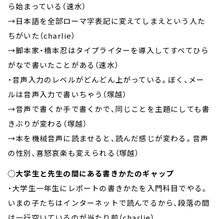
ら始まっている（速水）
→日本語を全部ローマ字表記に変えてしまえという人た
ちがいた（charlie）
→脚本家・橋本忍はタイプライターを導入してすべてひら
がなで書いたことがある（速水）
・音声入力のレベルがどんどん上がっている。ぼく、メー
ルは音声入力で書いちゃう（塚越）
→音声で書くか手で書くかで、同じことを主題にしても書
きぶりが変わる（塚越）
→本を機械音声に読ませると、読んだ感じが変わる。音声
の性別、喜怒哀楽も変えられる（塚越）
◯大学生と先生の間にある書きかたのギャップ
・大学生一年生にレポートの書きかたを入門科目でやる。
いまの子たちはインターネットで読んでるから、段落の間
は一行空いているのが当たり前（charlie）