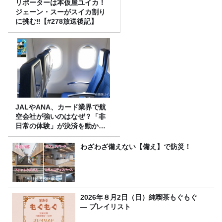
リポーターは本仮屋ユイカ！
ジェーン・スーがスイカ割り
に挑む‼【#278放送後記】
JALやANA、カード業界で航
空会社が強いのはなぜ？「非
日常の体験」が決済を動かす
理由
わざわざ備えない【備え】で防災！
2026年８月2日（日）純喫茶もぐもぐ
― プレイリスト