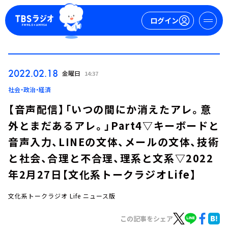
ログイン
マイページ
2022.02.18
金曜日
14:37
新規会員登録
ログイン
社会・政治・経済
【音声配信】「いつの間にか消えたアレ。意
外とまだあるアレ。」Part4▽キーボードと
音声入力、LINEの文体、メールの文体、技術
と社会、合理と不合理、理系と文系▽2022
年2月27日【文化系トークラジオLife】
今日の番組表
週間番組表
文化系トークラジオ Life ニュース版
トピックス
この記事をシェア
TBS Podcast