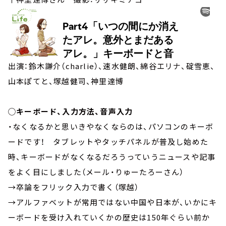
出演：鈴木謙介（charlie）、速水健朗、綿谷エリナ、碇雪恵、
山本ぽてと、塚越健司、神里達博
◯キーボード、入力方法、音声入力
・なくなるかと思いきやなくならのは、パソコンのキーボ
ードです！ タブレットやタッチパネルが普及し始めた
時、キーボードがなくなるだろうっていうニュースや記事
をよく目にしました（メール・りゅーたろーさん）
→卒論をフリック入力で書く（塚越）
→アルファベットが常用ではない中国や日本が、いかにキ
ーボードを受け入れていくかの歴史は150年ぐらい前か