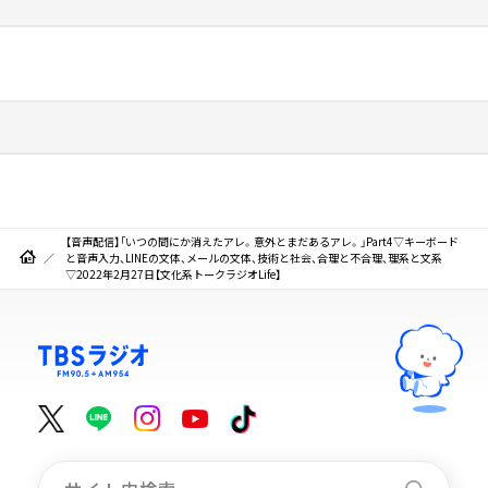
【音声配信】「いつの間にか消えたアレ。意外とまだあるアレ。」Part4▽キーボード
と音声入力、LINEの文体、メールの文体、技術と社会、合理と不合理、理系と文系
▽2022年2月27日【文化系トークラジオLife】