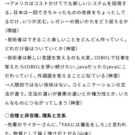
→アメリカはコストかけてでも新しいシステムを採用す
る。日本は一回できちゃったものの改良をちょっとして
るだけ、いつか沈む。レガシーの扱いかたをどう捉えるか
（塚越）
・技術者はできること楽しいことをどんどん作っていく。
どれだけ皆はついていくか（神里）
・技術者は新しい言語を覚えるのも大変。COBOLで仕事を
覚えたらCOBOLを使い続けたい、javaだったらjavaにこ
だわっていく。外国語を覚えることに似ている（神里）
→人間的ではない技術はない。コミュニケーションの文
法が違う。文法の違いが善悪の違いとか権力性とか、いろ
んなものにつながってしまう（神里）
◯合理と非合理、理系と文系
・先輩のライターさんに、「FAXには署名をしろ」と言われ
た。物質として届く強さが上がる（山本）