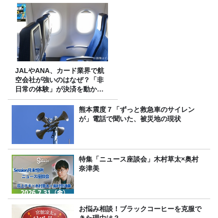
JALやANA、カード業界で航
空会社が強いのはなぜ？「非
日常の体験」が決済を動かす
理由
熊本震度７「ずっと救急車のサイレン
が」電話で聞いた、被災地の現状
特集「ニュース座談会」木村草太×奥村
奈津美
お悩み相談！ブラックコーヒーを克服で