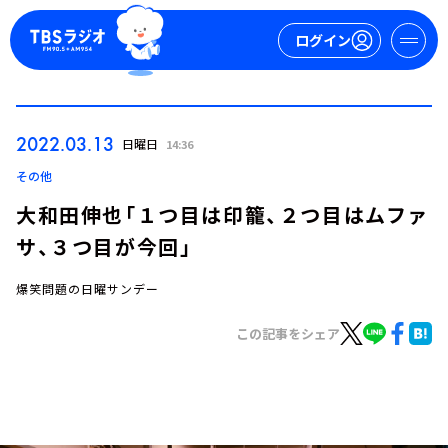
ログイン
マイページ
2022.03.13
日曜日
14:36
新規会員登録
ログイン
その他
大和田伸也「１つ目は印籠、２つ目はムファ
サ、３つ目が今回」
爆笑問題の日曜サンデー
この記事をシェア
今日の番組表
週間番組表
トピックス
TBS Podcast