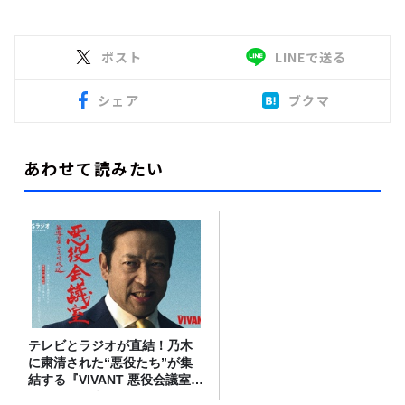
ポスト
LINEで送る
シェア
ブクマ
あわせて読みたい
テレビとラジオが直結！乃木
に粛清された“悪役たち”が集
結する『VIVANT 悪役会議室』
7/26(日)23時スタート！