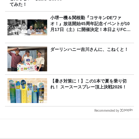
てみた！
小堺一機＆関根勤『コサキンDEワァ
オ！』放送開始45周年記念イベントが10
月17日（土）に開催決定！本日よりFC先
行受付スタート！
ダーリンハニー吉川さんに、こねくと！
【暑さ対策に！】この1本で夏を乗り切
れ！ スースースプレー頂上決戦2026！
Recommended by