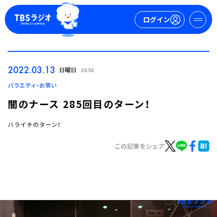
ログイン
マイページ
2022.03.13
日曜日
14:36
新規会員登録
ログイン
バラエティ・お笑い
闇のナース 285回目のターン！
ハライチのターン！
この記事をシェア
今日の番組表
週間番組表
トピックス
TBS Podcast