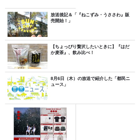
放送後記＆「『ねこずみ・うささわ』販
売開始！」
【ちょっぴり贅沢したいときに】『はだ
か麦茶』、飲み比べ！
8月6日（木）の放送で紹介した「都民ニ
ュース」