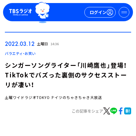
ログイン
マイページ
2022.03.12
土曜日
14:36
新規会員登録
ログイン
バラエティ・お笑い
シンガーソングライター「川崎鷹也」登場！
TikTokでバズった裏側のサクセスストー
リが凄い！
土曜ワイドラジオTOKYO ナイツのちゃきちゃき大放送
今日の番組表
この記事をシェア
週間番組表
トピックス
TBS Podcast