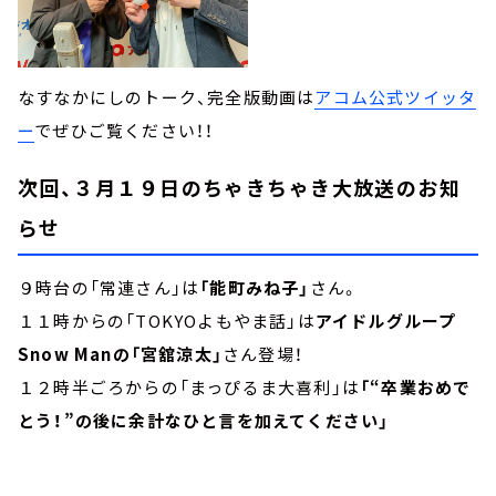
なすなかにしのトーク、完全版動画は
アコム公式ツイッタ
ー
でぜひご覧ください！！
次回、３月１９日のちゃきちゃき大放送のお知
らせ
９時台の「常連さん」は
「能町みね子」
さん。
１１時からの「TOKYOよもやま話」は
アイドルグループ
Snow Manの「宮舘涼太」
さん登場！
１２時半ごろからの「まっぴるま大喜利」は
「“卒業おめで
とう！”の後に余計なひと言を加えてください」