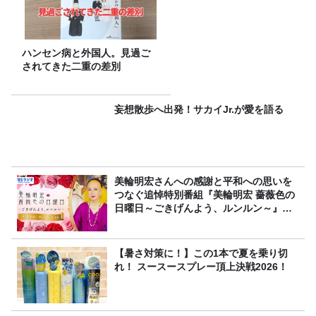
ハンセン病と外国人。見過ご
されてきた二重の差別
妄想散歩へ出発！サカイJr.が愛を語る
美輪明宏さんへの感謝と平和への思いを
つなぐ追悼特別番組『美輪明宏 薔薇色の
日曜日～ごきげんよう、ルンルン～』
8/9（日）16時放送
【暑さ対策に！】この1本で夏を乗り切
れ！ スースースプレー頂上決戦2026！