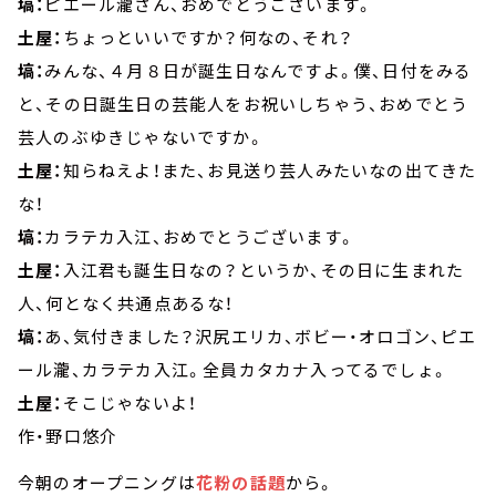
塙：
ピエール瀧さん、おめでとうございます。
土屋：
ちょっといいですか？何なの、それ？
塙：
みんな、４月８日が誕生日なんですよ。僕、日付をみる
と、その日誕生日の芸能人をお祝いしちゃう、おめでとう
芸人のぶゆきじゃないですか。
土屋：
知らねえよ！また、お見送り芸人みたいなの出てきた
な！
塙：
カラテカ入江、おめでとうございます。
土屋：
入江君も誕生日なの？というか、その日に生まれた
人、何となく共通点あるな！
塙：
あ、気付きました？沢尻エリカ、ボビー・オロゴン、ピエ
ール瀧、カラテカ入江。全員カタカナ入ってるでしょ。
土屋：
そこじゃないよ！
作・野口悠介
今朝のオープニングは
花粉の話題
から。