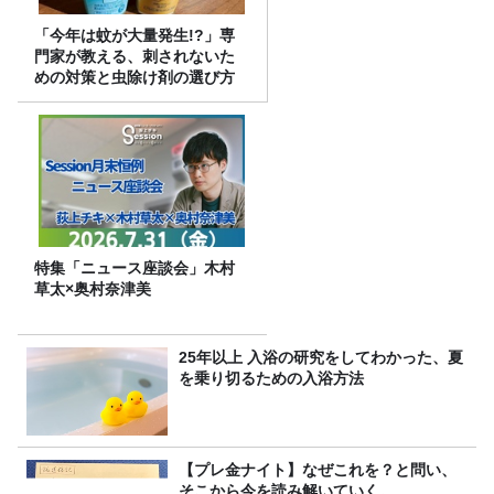
「今年は蚊が大量発生!?」専
門家が教える、刺されないた
めの対策と虫除け剤の選び方
特集「ニュース座談会」木村
草太×奥村奈津美
25年以上 入浴の研究をしてわかった、夏
を乗り切るための入浴方法
【プレ金ナイト】なぜこれを？と問い、
そこから今を読み解いていく。