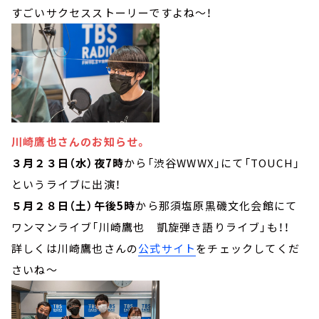
すごいサクセスストーリーですよね～！
川崎鷹也さんのお知らせ。
３月２３日（水）夜7時
から「渋谷WWWX」にて「TOUCH」
というライブに出演！
５月２８日（土）午後5時
から那須塩原黒磯文化会館にて
ワンマンライブ「川崎鷹也 凱旋弾き語りライブ」も！！
詳しくは川崎鷹也さんの
公式サイト
をチェックしてくだ
さいね～