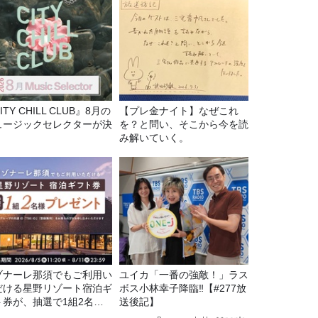
ITY CHILL CLUB』8月の
【プレ金ナイト】なぜこれ
ュージックセレクターが決
を？と問い、そこから今を読
！
み解いていく。
ゾナーレ那須でもご利用い
ユイカ「一番の強敵！」ラス
だける星野リゾート宿泊ギ
ボス小林幸子降臨‼【#277放
ト券が、抽選で1組2名様
送後記】
プレゼント！