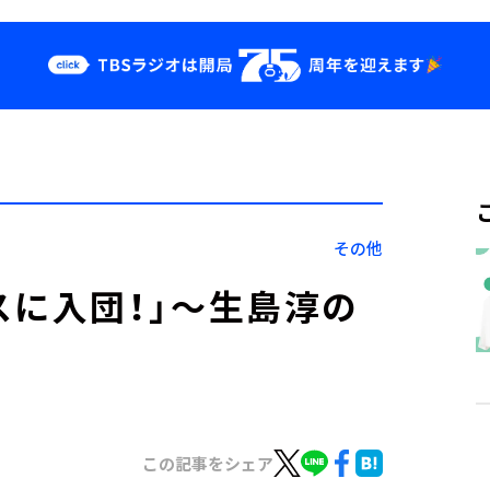
クス
イベント・グッ
ズ
st
YouTube
せ
会社情報
その他
スに入団！」～生島淳の
この記事をシェア