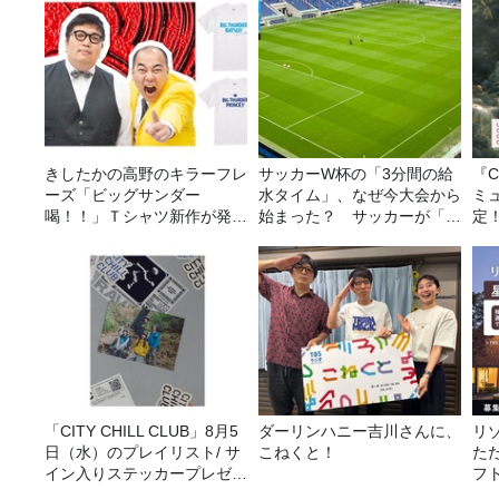
きしたかの高野のキラーフレ
サッカーW杯の「3分間の給
『C
ーズ「ビッグサンダー
水タイム」、なぜ今大会から
ミ
喝！！」Ｔシャツ新作が発売
始まった？ サッカーが「お
定
決定！
金」に変わる仕組み
「CITY CHILL CLUB」8月5
ダーリンハニー吉川さんに、
リ
日（水）のプレイリスト/ サ
こねくと！
た
イン入りステッカープレゼン
フ
ト有り
に