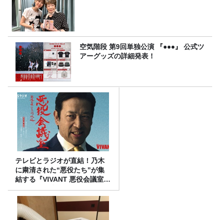
空気階段 第9回単独公演 『●●●』 公式ツ
アーグッズの詳細発表！
テレビとラジオが直結！乃木
に粛清された“悪役たち”が集
結する『VIVANT 悪役会議室』
7/26(日)23時スタート！