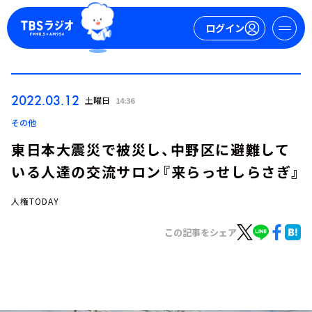
ログイン
マイページ
2022.03.12
土曜日
14:36
新規会員登録
ログイン
その他
東日本大震災で被災し、中野区に避難して
いる人達の交流サロン『来らっせしらさぎ』
人権TODAY
この記事をシェア
今日の番組表
週間番組表
トピックス
TBS Podcast