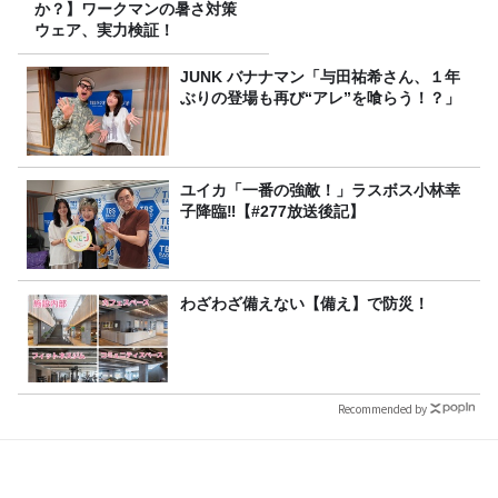
か？】ワークマンの暑さ対策
ウェア、実力検証！
JUNK バナナマン「与田祐希さん、１年
ぶりの登場も再び“アレ”を喰らう！？」
ユイカ「一番の強敵！」ラスボス小林幸
子降臨‼【#277放送後記】
わざわざ備えない【備え】で防災！
Recommended by