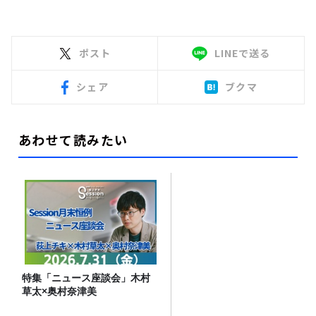
ポスト
LINEで送る
シェア
ブクマ
あわせて読みたい
特集「ニュース座談会」木村
草太×奥村奈津美