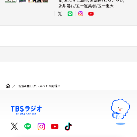
星/みたらし加奈/黒部睦/わっきゃい/
永井陽右/五十嵐美樹/五十嵐大
新潟&富山 グルメバトル開催！！