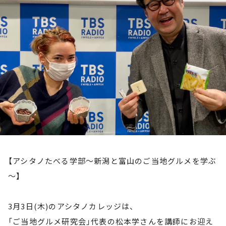
お知らせ
イベント・グッズ
YouTube
会社情報
【アシタノたべる学部～新潟と富山のご当地グルメを学ぶ
～】
3月3日(木)のアシタノカレッジは、
「ご当地グルメ研究会」代表の松本学さんを講師にお迎え