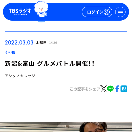
ログイン
マイページ
2022.03.03
木曜日
14:36
新規会員登録
ログイン
その他
新潟&富山 グルメバトル開催！！
アシタノカレッジ
この記事をシェア
今日の番組表
週間番組表
トピックス
TBS Podcast