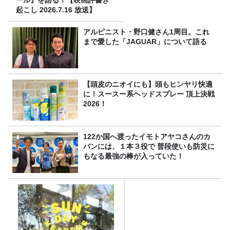
起こし 2026.7.16 放送】
アルピニスト・野口健さん1周目。これ
まで愛した「JAGUAR」について語る
【頭皮のニオイにも】頭もヒンヤリ快適
に！スースー系ヘッドスプレー 頂上決戦
2026！
122か国へ渡ったイモトアヤコさんのカ
バンには、１本３役で 普段使いも防災に
もなる最強の棒が入っていた！