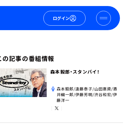
ログイン
この記事の番組情報
森本毅郎・スタンバイ！
森本毅郎/遠藤泰子/山田惠資/酒
井綱一郎/伊藤芳明/渋谷和宏/伊
藤洋一