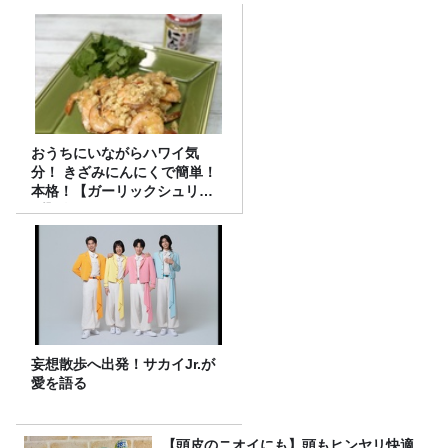
おうちにいながらハワイ気
分！ きざみにんにくで簡単！
本格！【ガーリックシュリン
プ】 桃屋のかんたんレシピ
妄想散歩へ出発！サカイJr.が
愛を語る
【頭皮のニオイにも】頭もヒンヤリ快適