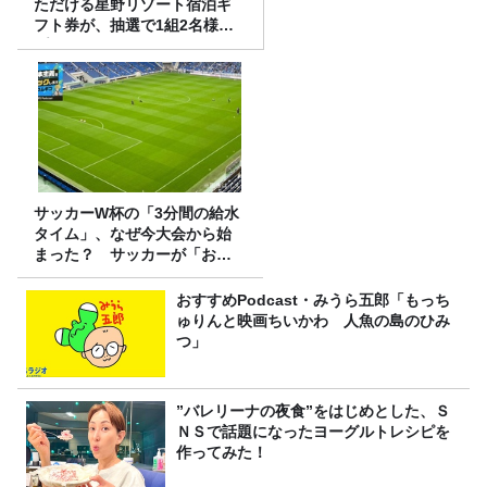
ただける星野リゾート宿泊ギ
フト券が、抽選で1組2名様に
プレゼント！
サッカーW杯の「3分間の給水
タイム」、なぜ今大会から始
まった？ サッカーが「お
金」に変わる仕組み
おすすめPodcast・みうら五郎「もっち
ゅりんと映画ちいかわ 人魚の島のひみ
つ」
”バレリーナの夜食”をはじめとした、Ｓ
ＮＳで話題になったヨーグルトレシピを
作ってみた！