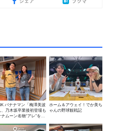
シェア
ブクマ
マン「梅澤美波
ホーム＆アウェイ！でか美ち
ん、乃木坂卒業後初登場も
ゃんの野球観戦記
ナナムーン名物“アレ”を喰
う」