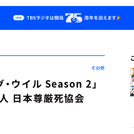
クス
イベント・グッ
ズ
st
YouTube
せ
会社情報
その他
ウイル Season 2」
法人 日本尊厳死協会