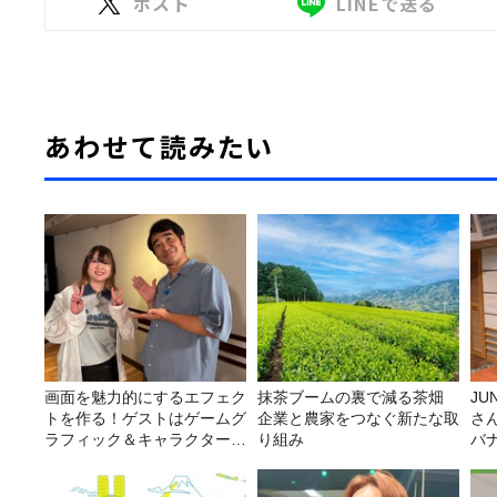
ポスト
LINEで送る
あわせて読みたい
画面を魅力的にするエフェク
抹茶ブームの裏で減る茶畑
JUNK バナナ
トを作る！ゲストはゲームグ
企業と農家をつなぐ新たな取
さ
ラフィック＆キャラクター専
り組み
バ
攻の遠藤里桜さん！
ら