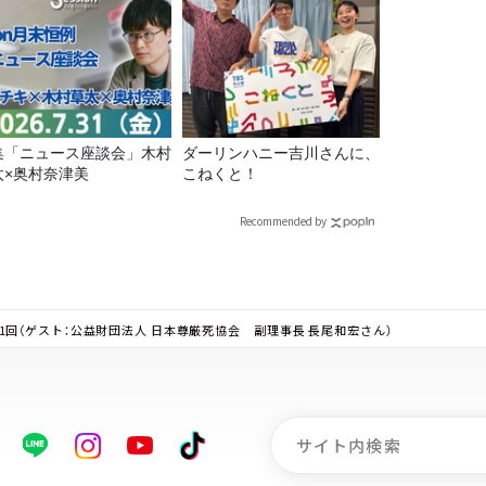
集「ニュース座談会」木村
ダーリンハニー吉川さんに、
太×奥村奈津美
こねくと！
Recommended by
2」第1回（ゲスト：公益財団法人 日本尊厳死協会 副理事長 長尾和宏さん）