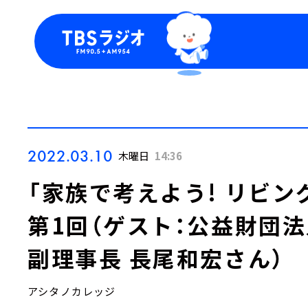
今日の番組表
トピッ
週間番組表
TBS
Podca
お知ら
2022.03.10
木曜日
14:36
「家族で考えよう! リビング・
第1回（ゲスト：公益財団
副理事長 長尾和宏さん）
アシタノカレッジ