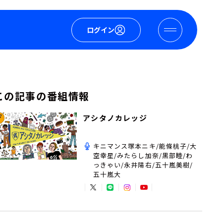
ログイン
この記事の番組情報
アシタノカレッジ
キニマンス塚本ニキ/能條桃子/大
空幸星/みたらし加奈/黒部睦/わ
っきゃい/永井陽右/五十嵐美樹/
五十嵐大