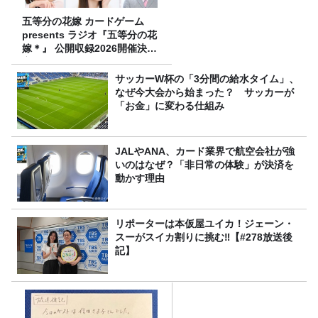
五等分の花嫁 カードゲーム
presents ラジオ『五等分の花
嫁＊』 公開収録2026開催決
定！
サッカーW杯の「3分間の給水タイム」、
なぜ今大会から始まった？ サッカーが
「お金」に変わる仕組み
JALやANA、カード業界で航空会社が強
いのはなぜ？「非日常の体験」が決済を
動かす理由
リポーターは本仮屋ユイカ！ジェーン・
スーがスイカ割りに挑む‼【#278放送後
記】