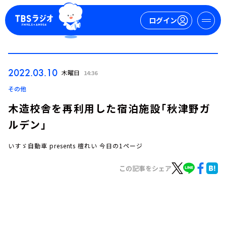
ログイン
マイページ
2022.03.10
木曜日
14:36
新規会員登録
ログイン
その他
木造校舎を再利用した宿泊施設「秋津野ガ
ルデン」
いすゞ自動車 presents 檀れい 今日の1ページ
この記事をシェア
今日の番組表
週間番組表
トピックス
TBS Podcast