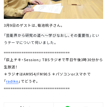
3月9日のゲストは、菊池桃子さん。
「
芸能界から研究の道へ～学びなおし、その重要性
」とい
うテーマについて伺いました
。
==============================
「荻上チキ・Session」 TBSラジオで平日午後3時30分から
生放送！
＊ラジオはAM954/FM90.5 ＊パソコンorスマホで
「
radiko
」でどうぞ。
==============================