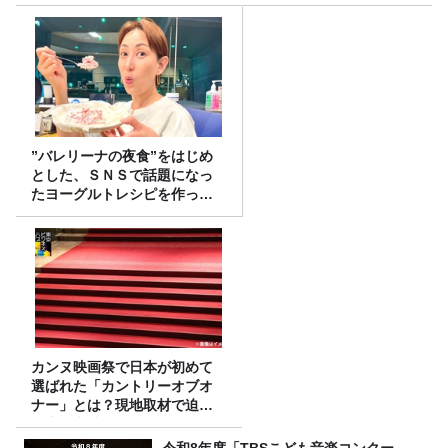
”バレリーナの夜食”をはじめ
とした、ＳＮＳで話題になっ
たヨーグルトレシピを作って
みた！
カンヌ映画祭で日本が初めて
選ばれた「カントリーオブオ
ナー」とは？現地取材で迫る
選出の意味
令和8年度「TBSこども音楽コンクー