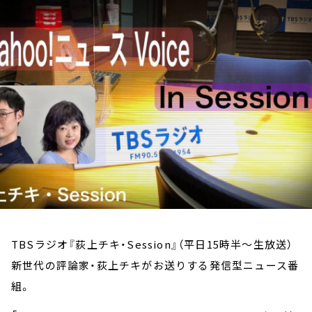
お知らせ
イベント・グッズ
YouTube
会社情報
TBSラジオ『荻上チキ・Session』（平日15時半～生放送）
新世代の評論家・荻上チキがお送りする発信型ニュース番
組。