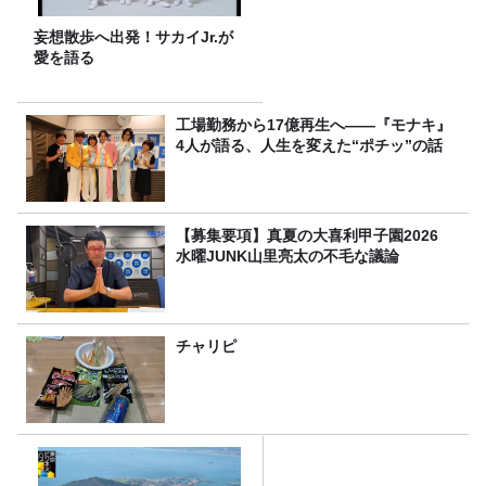
妄想散歩へ出発！サカイJr.が
愛を語る
工場勤務から17億再生へ——『モナキ』
4人が語る、人生を変えた“ポチッ”の話
【募集要項】真夏の大喜利甲子園2026
水曜JUNK山里亮太の不毛な議論
チャリピ