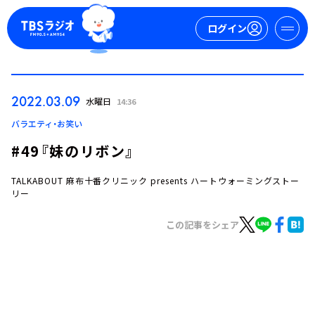
ログイン
マイページ
2022.03.09
水曜日
14:36
新規会員登録
ログイン
バラエティ・お笑い
#49『妹のリボン』
TALKABOUT 麻布十番クリニック presents ハートウォーミングストー
リー
この記事をシェア
今日の番組表
週間番組表
トピックス
TBS Podcast