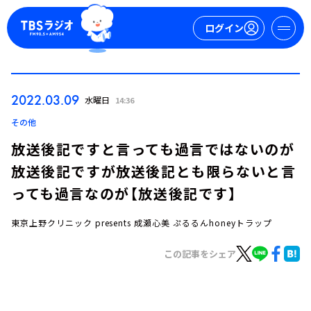
ログイン
マイページ
2022.03.09
水曜日
14:36
新規会員登録
ログイン
その他
放送後記ですと言っても過言ではないのが
放送後記ですが放送後記とも限らないと言
っても過言なのが【放送後記です】
東京上野クリニック presents 成瀬心美 ぷるるんhoneyトラップ
今日の番組表
この記事をシェア
週間番組表
トピックス
TBS Podcast