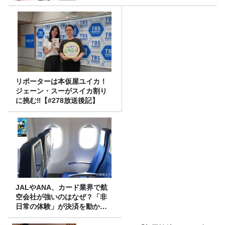
リポーターは本仮屋ユイカ！
ジェーン・スーがスイカ割り
に挑む‼【#278放送後記】
JALやANA、カード業界で航
空会社が強いのはなぜ？「非
日常の体験」が決済を動かす
理由