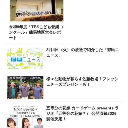
令和8年度「TBSこども音楽コ
ンクール」練馬地区大会レポ
ート
8月4日（火）の放送で紹介した「都民ニ
ュース」
様々な動物が暮らす佐藤牧場！フレッシ
ュチーズプレゼントも！
五等分の花嫁 カードゲーム presents ラ
ジオ『五等分の花嫁＊』 公開収録2026
開催決定！