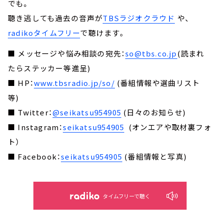
でも。
聴き逃しても過去の音声が
TBSラジオクラウド
や、
radikoタイムフリー
で聴けます。
■ メッセージや悩み相談の宛先：
so@tbs.co.jp
(読まれ
たらステッカー等進呈)
■ HP：
www.tbsradio.jp/so/
(番組情報や選曲リスト
等)
■ Twitter：
@seikatsu954905
(日々のお知らせ)
■ Instagram：
seikatsu954905
(オンエアや取材裏フォ
ト）
■ Facebook：
seikatsu954905
(番組情報と写真)
タイムフリーで聴く