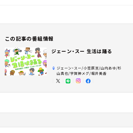
この記事の番組情報
ジェーン・スー 生活は踊る
ジェーン・スー/小笠原亘/山内あゆ/杉
山真也/宇賀神メグ/堀井美香