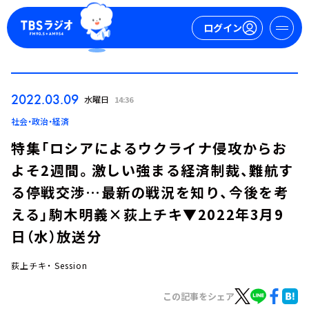
ログイン
マイページ
2022.03.09
水曜日
14:36
新規会員登録
ログイン
社会・政治・経済
特集「ロシアによるウクライナ侵攻からお
よそ2週間。激しい強まる経済制裁、難航す
る停戦交渉…最新の戦況を知り、今後を考
える」駒木明義×荻上チキ▼2022年3月9
日（水）放送分
今日の番組表
週間番組表
荻上チキ・ Session
トピックス
この記事をシェア
TBS Podcast