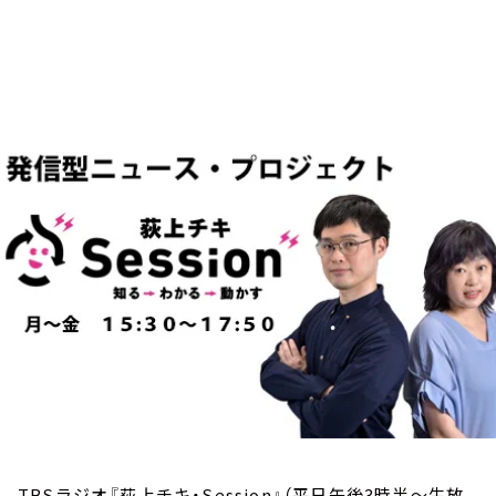
お知らせ
イベント・グッズ
YouTube
会社情報
TBSラジオ『荻上チキ・Session』（平日午後3時半～生放