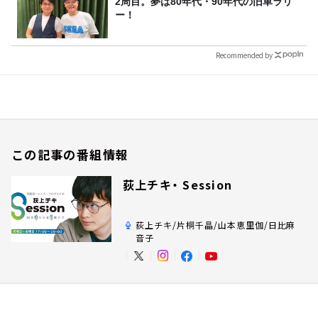
2周目。夢は80年代・90年代の旧車ラリ
ー！
Recommended by
この記事の番組情報
荻上チキ・ Session
荻上チキ/片桐千晶/山本恵里伽/日比麻
音子