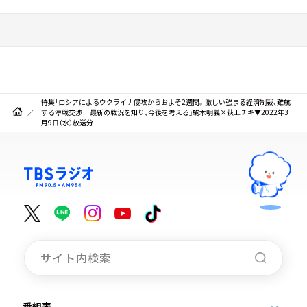
特集「ロシアによるウクライナ侵攻からおよそ2週間。激しい強まる経済制裁、難航
する停戦交渉…最新の戦況を知り、今後を考える」駒木明義×荻上チキ▼2022年3
月9日（水）放送分
番組表