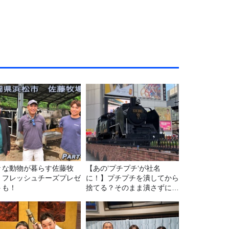
々な動物が暮らす佐藤牧
【あの‘プチプチ‘が社名
！フレッシュチーズプレゼ
に！】プチプチを潰してから
トも！
捨てる？そのまま潰さずに捨
てる？