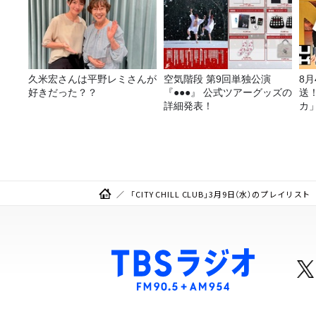
久米宏さんは平野レミさんが
空気階段 第9回単独公演
8
好きだった？？
『●●●』 公式ツアーグッズの
送
詳細発表！
カ
「CITY CHILL CLUB」3月9日（水）のプレイリスト