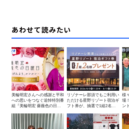
あわせて読みたい
美輪明宏さんへの感謝と平和
リゾナーレ那須でもご利用い
様
への思いをつなぐ追悼特別番
ただける星野リゾート宿泊ギ
場
組『美輪明宏 薔薇色の日曜
フト券が、抽選で1組2名様
ン
日～ごきげんよう、ルンルン
にプレゼント！
～』8/9（日）16時放送