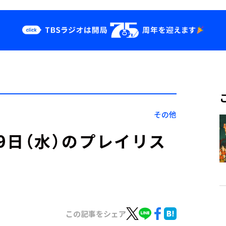
クス
イベント・グッ
ズ
st
YouTube
せ
会社情報
その他
」3月9日（水）のプレイリス
この記事をシェア