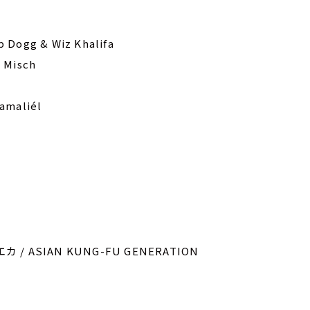
p Dogg & Wiz Khalifa
m Misch
gamaliél
カ / ASIAN KUNG-FU GENERATION