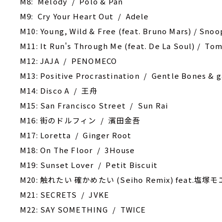
M8: Melody / Polo & Pan
M9: Cry Your Heart Out / Adele
M10: Young, Wild & Free (feat. Bruno Mars) / Snoo
M11: It Run's Through Me (feat. De La Soul) / To
M12: JAJA / PENOMECO
M13: Positive Procrastination / Gentle Bones & 
M14: Disco A / 王舟
M15: San Francisco Street / Sun Rai
M16: 街のドルフィン / 濱田金吾
M17: Loretta / Ginger Root
M18: On The Floor / 3House
M19: Sunset Lover / Petit Biscuit
M20: 触れたい 確かめたい (Seiho Remix) feat.塩塚モエ
M21: SECRETS / JVKE
M22: SAY SOMETHING / TWICE