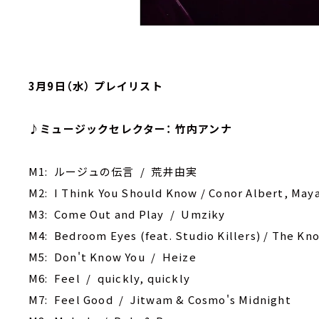
3月9日（水） プレイリスト
♪ミュージックセレクター： 竹内アンナ
M1: ルージュの伝言 / 荒井由実
M2: I Think You Should Know / Conor Albert, Maya
M3: Come Out and Play / Umziky
M4: Bedroom Eyes (feat. Studio Killers) / The Kn
M5: Don't Know You / Heize
M6: Feel / quickly, quickly
M7: Feel Good / Jitwam & Cosmo's Midnight