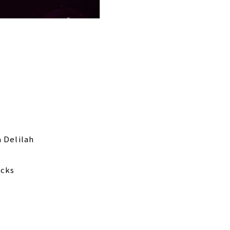
 Delilah
ocks