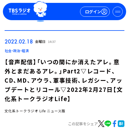
ログイン
マイページ
2022.02.18
金曜日
14:37
新規会員登録
ログイン
社会・政治・経済
【音声配信】「いつの間にか消えたアレ。意
外とまだあるアレ。」Part2▽レコード、
CD、MD、アウラ、軍事技術、レガシー、アッ
プデートとリコール▽2022年2月27日【文
化系トークラジオLife】
今日の番組表
週間番組表
文化系トークラジオ Life ニュース版
トピックス
この記事をシェア
TBS Podcast