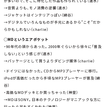
が多いので、そこに特化した作品も作られている（速水）
→音質よりも、モノ消費の逆襲（速水）
→ジャケットはインテリアっぽい（綿谷）
→デジタルでいろんなものが手元にあるから”こそ”だか
らかもしれない（charlie）
◯MDというエアポケット
・90年代の頭からあった。2000年ぐらいから徐々に「普及
しない」という感じが（速水）
→パッケージとして買うよりダビング媒体（charlie）
・ドイツにはなかった。CDからMP3プレーヤーに移行。
iPodが高価だったから手頃なMP3プレーヤーが普及（綿
谷）
・高価なMDデッキとか買っちゃった（神里）
→MDはSONY。日本のテクノロジーがマニアックな方に
行ったら足をすくわれた（神里）