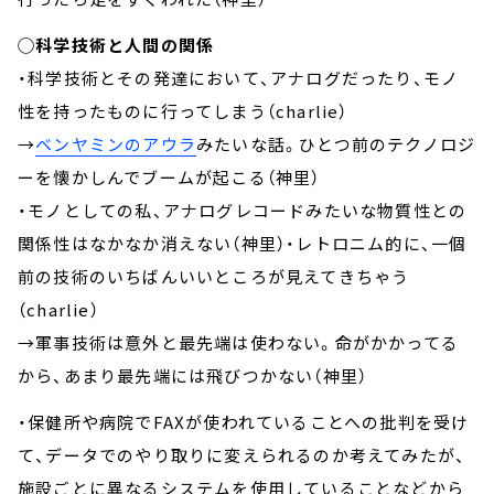
◯科学技術と人間の関係
・科学技術とその発達において、アナログだったり、モノ
性を持ったものに行ってしまう（charlie）
→
ベンヤミンのアウラ
みたいな話。ひとつ前のテクノロジ
ーを懐かしんでブームが起こる（神里）
・モノとしての私、アナログレコードみたいな物質性との
関係性はなかなか消えない（神里）・レトロニム的に、一個
前の技術のいちばんいいところが見えてきちゃう
（charlie）
→軍事技術は意外と最先端は使わない。命がかかってる
から、あまり最先端には飛びつかない（神里）
・保健所や病院でFAXが使われていることへの批判を受け
て、データでのやり取りに変えられるのか考えてみたが、
施設ごとに異なるシステムを使用していることなどから