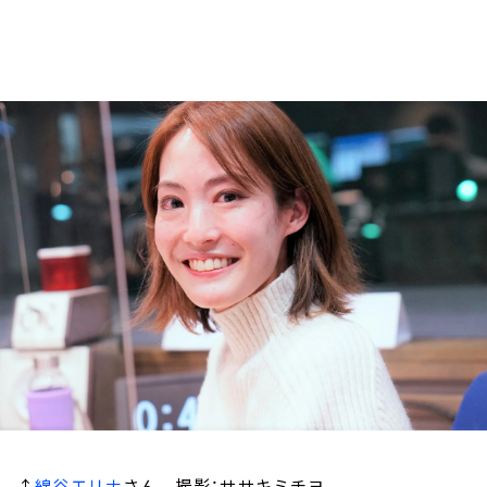
お知らせ
イベント・グッズ
YouTube
会社情報
↑
綿谷エリナ
さん 撮影：ササキミチヨ