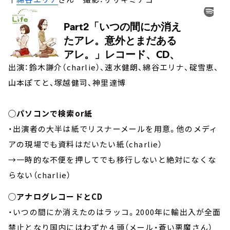
出演：鈴木謙介（charlie）、速水健朗、綿谷エリナ、碇雪恵、
山本ぽてと、塚越健司、神里達博
◯パソコンで検索or紙
・出演者の大半は紙でリスナーメールを用意。他のメディ
アの現場でも資料はだいたい紙（charlie）
→一時的な不便を押してでも移行しないと絶対になくな
らない（charlie）
◯アナログレコードとCD
・いつの間にか消えたのはラッコ。2000年に輸出入が全面
禁止となり国内にはわずか４頭（メール・蒼い悪魔さん）