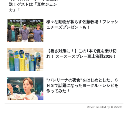
送！ゲストは「真空ジェシ
カ」！
様々な動物が暮らす佐藤牧場！フレッシ
ュチーズプレゼントも！
【暑さ対策に！】この1本で夏を乗り切
れ！ スースースプレー頂上決戦2026！
”バレリーナの夜食”をはじめとした、Ｓ
ＮＳで話題になったヨーグルトレシピを
作ってみた！
Recommended by