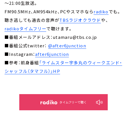
～21:00生放送。
FM90.5MHz、AM954kHz、PCやスマホなら
radiko
でも。
聴き逃しても過去の音声が
TBSラジオクラウド
や、
radikoタイムフリー
で聴けます。
■番組メールアドレス：utamaru@tbs.co.jp
■番組公式twitter：
@after6junction
■Instagram：
after6junction
■参考：前身番組
「ライムスター宇多丸のウィークエンド・
シャッフル（タマフル）」HP
タイムフリーで聴く