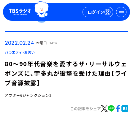
ログイン
マイページ
2022.02.24
木曜日
14:37
新規会員登録
ログイン
バラエティ・お笑い
80～90年代音楽を愛するザ・リーサルウェ
ポンズに、宇多丸が衝撃を受けた理由【ライ
ブ音源披露】
アフター6ジャンクション2
今日の番組表
この記事をシェア
週間番組表
トピックス
TBS Podcast