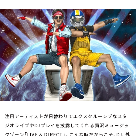
お知らせ
イベント・グッズ
YouTube
会社情報
注目アーティストが日替わりでエクスクルーシブなスタ
ジオライブやDJプレイを披露してくれる贅沢ミュージッ
クゾーン「LIVE & DIRECT」。こんな時だからこそ、DJ、外