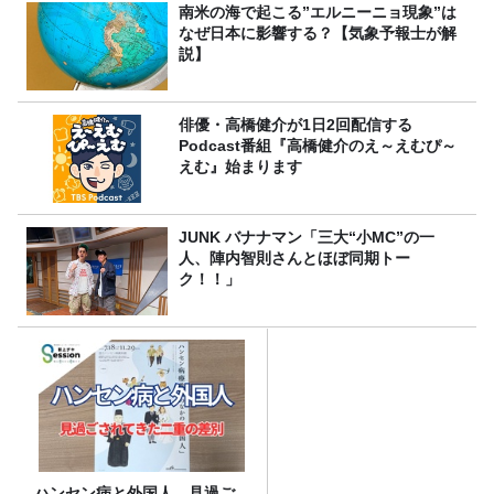
南米の海で起こる”エルニーニョ現象”は
なぜ日本に影響する？【気象予報士が解
説】
俳優・高橋健介が1日2回配信する
Podcast番組『高橋健介のえ～えむぴ～
えむ』始まります
JUNK バナナマン「三大“小MC”の一
人、陣内智則さんとほぼ同期トー
ク！！」
ハンセン病と外国人。見過ご