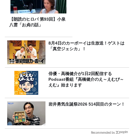
【朗読のヒロバ 第93回】小泉
八雲「お貞の話」
8月4日のカーボーイは生放送！ゲストは
「真空ジェシカ」！
俳優・高橋健介が1日2回配信する
Podcast番組『高橋健介のえ～えむぴ～
えむ』始まります
岩井勇気生誕祭2026 514回目のターン！
Recommended by