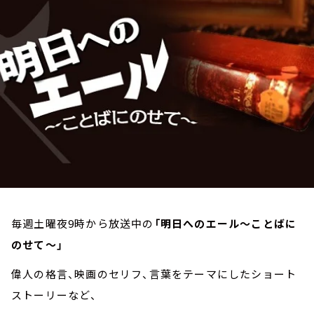
お知らせ
イベント・グッズ
YouTube
会社情報
毎週土曜夜9時から放送中の
「明日へのエール～ことばに
のせて～」
偉人の格言、映画のセリフ、言葉をテーマにしたショート
ストーリーなど、