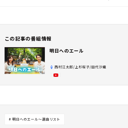
この記事の番組情報
明日へのエール
西村江太郎/上杉桜子/田代沙織
# 明日へのエール～選曲リスト