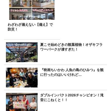
わざわざ備えない【備え】で
防災！
夏こそ始めどきの観葉植物！オザキフラ
ワーパークが凄すぎた！
『映画ちいかわ 人魚の島のひみつ』を観
に行ったのはいいけれど…
ダブルインパクト2026チャンピオン！滝
音にこねくと！！