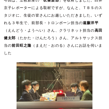
今回は、立教新座の「
吹奏楽部
」を取材しました。白井
京子レポーターによる取材ですが、なんと、ＴＢＳのス
タジオに、生徒の皆さんにお越しいただきました。いず
れも３年生で、前部長・トロンボーン担当の
遠藤洋平
（えんどう・ようへい）さん、クラリネット担当の
高田
健太郎
（たかた・けんたろう）さん、アルトサックス担
当の
前田旺之隆
（まえだ・おのる）さんにお話を伺いま
した