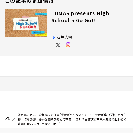
この記事の番組情報
TOMAS presents High
School a Go Go!!
石井大裕
永井陽右さん 紛争解決の仕事「誰かがやらなきゃ」 ＆ 立教新座中学校・高等学
校 吹奏楽部 優秀な成績を修めて卒業！ ３月７日放送分▼喜入友浩×山本楽×
嘉蓮（TBSラジオ ・月曜２１時～）