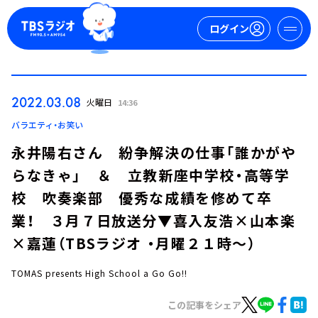
ログイン
マイページ
2022.03.08
火曜日
14:36
新規会員登録
ログイン
バラエティ・お笑い
永井陽右さん 紛争解決の仕事「誰かがや
らなきゃ」 ＆ 立教新座中学校・高等学
校 吹奏楽部 優秀な成績を修めて卒
業！ ３月７日放送分▼喜入友浩×山本楽
×嘉蓮（TBSラジオ ・月曜２１時～）
今日の番組表
週間番組表
TOMAS presents High School a Go Go!!
トピックス
この記事をシェア
TBS Podcast