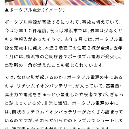
▲ポータブル電源（イメージ）
ポータブル電源が普及するにつれて、事故も増えていて、
今は毎年１０件程度。例えば横浜市では、去年は少なくと
も３件報告があったそうで、 去年５月には、ポータブル電
源を充電中に発火、木造２階建ての住宅２棟が全焼。去年
１月には、横浜市の合同庁舎でポータブル電源が発火し、
事務所の一角が燃えたことも報じられています。
では、なぜ火災が起きるのか？ポータブル電源の中にある
のは「リチウムイオンバッテリー」が入っていて、高容量・
高出力で電池をぎゅっと小型化した立役者ですが、ぎゅっ
と詰まっている分、非常に繊細。 ポータブル電源の中に
は、筒状のリチウムイオンバッテリーがたくさん詰まって
いるのですが、それらが何らかのトラブルでショートした
り、過充電となって火が出てしまうということです。