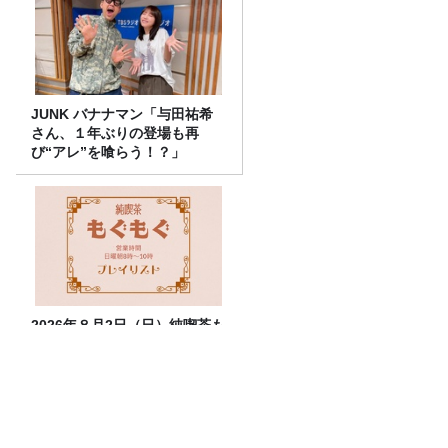
JUNK バナナマン「与田祐希
さん、１年ぶりの登場も再
び“アレ”を喰らう！？」
2026年８月2日（日）純喫茶も
ぐもぐ ― プレイリスト
パリで40度超えの猛暑…なぜエアコン普
及率は「1割」なのか