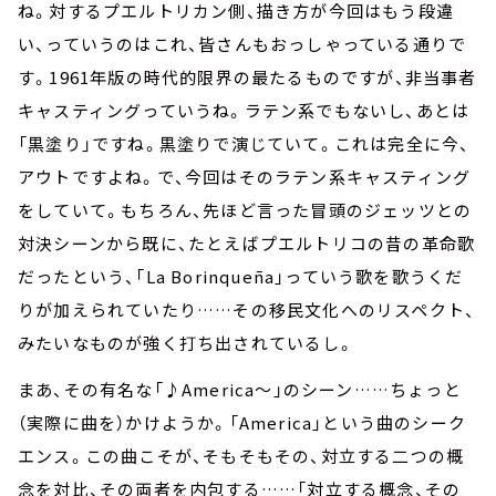
ね。対するプエルトリカン側、描き方が今回はもう段違
い、っていうのはこれ、皆さんもおっしゃっている通りで
す。1961年版の時代的限界の最たるものですが、非当事者
キャスティングっていうね。ラテン系でもないし、あとは
「黒塗り」ですね。黒塗りで演じていて。これは完全に今、
アウトですよね。で、今回はそのラテン系キャスティング
をしていて。もちろん、先ほど言った冒頭のジェッツとの
対決シーンから既に、たとえばプエルトリコの昔の革命歌
だったという、「La Borinqueña」っていう歌を歌うくだ
りが加えられていたり……その移民文化へのリスペクト、
みたいなものが強く打ち出されているし。
まあ、その有名な「♪America～」のシーン……ちょっと
（実際に曲を）かけようか。「America」という曲のシーク
エンス。この曲こそが、そもそもその、対立する二つの概
念を対比、その両者を内包する……「対立する概念、その