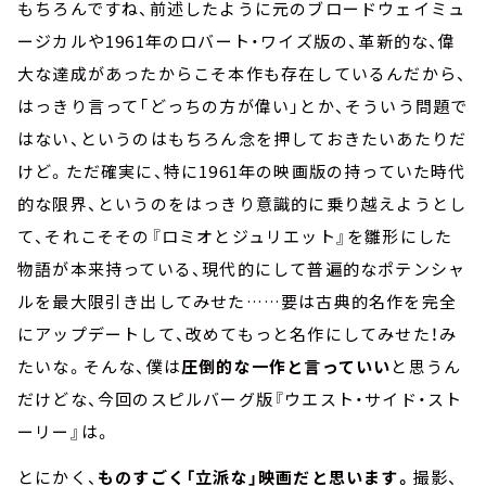
もちろんですね、前述したように元のブロードウェイミュ
ージカルや1961年のロバート・ワイズ版の、革新的な、偉
大な達成があったからこそ本作も存在しているんだから、
はっきり言って「どっちの方が偉い」とか、そういう問題で
はない、というのはもちろん念を押しておきたいあたりだ
けど。ただ確実に、特に1961年の映画版の持っていた時代
的な限界、というのをはっきり意識的に乗り越えようとし
て、それこそその『ロミオとジュリエット』を雛形にした
物語が本来持っている、現代的にして普遍的なポテンシャ
ルを最大限引き出してみせた……要は古典的名作を完全
にアップデートして、改めてもっと名作にしてみせた！み
たいな。そんな、僕は
圧倒的な一作と言っていい
と思うん
だけどな、今回のスピルバーグ版『ウエスト・サイド・スト
ーリー』は。
とにかく、
ものすごく「立派な」映画だと思います。
撮影、