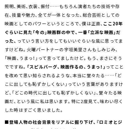
照明、美術、衣装、振付……もちろん演者たちの技術や存
在、技量や魅力、全てが一体となった、総合芸術としての
映画としてのパワーというところで、僕は正直、
ここ20年
ぐらいに見た「今の」映画群の中で、一番「立派な映画」だ
った、
っていう言い方をしてもいいぐらいな風に思ってま
すけどね。火曜パートナーの宇垣美里さんもしみじみ、
「映画、うまっ！」って言ってましたけど。もう、まさにそう
でですね。
「スピルバーグ、映画作るの、うまっ！」
ってこと
を改めて思い知らされるような、本当に堂々たる……「ど
こに出しても恥ずかしくない」っていう言葉がありますけ
ど、「どこの時代に出しても恥ずかしくない」、堂々たる映
画だ、という風に私は思います。特に2度見て、味わい尽く
した時はすごく思いました。
■登場人物の社会背景をリアルに掘り下げ、『ロミオとジ