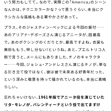
いう努力もしてて。なので、実際この「America」のシーン
なんかは、テクニカラーかな？って思うぐらい、本当にク
ラシカルな風格もある華やかさがあって。
プラス、そのジャスティン・ペックによる今回の振付……
あのアリアナ・デボーズさん演じるアニータが、超最高
で。あのボクシングのくだりとか、最高ですよね。衣装も
美術ももう、申し分ない！というね。あと、プエルトリコ人
側で言うと、メールにもありました、チノのキャラクタ
ー……今回、ジョシュ・アンドレスさん演じるチノが、単な
る引き立て役ではなく、彼は彼で未来ある好青年だった、
という深みと敬意を持って描かれているのも、本当に素晴
らしい。
忘れちゃいけない、
1961年版でアニータ役を演じていた
リタ・モレノが、バレンティーナという役で出てますけ