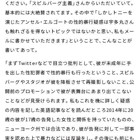
ください。「スピルバーグ主義」さんからいただいていて。
基本的には大絶賛されてます。その中で「しかしトニーを
演じたアンセル・エルゴートの性的暴行疑惑は宇多丸さん
も触れざるを得ないトピックではないかと思い、私もメー
ルに書かせていただきます」ということで、こんなことが
書いてあって。
「まずTwitterなどで目立つ批判として、彼が未成年に手
を出した性犯罪者で性的暴行も行ったということ、スピル
バーグやスタジオが彼を降板させて再撮影しないこと、公
開前のプロモーションで彼が表舞台にあまり出てこない
ことなどが見受けられます。私もこれを機に詳しく疑惑
の内容を記した英語記事などを読んだところ2014年に20
歳の彼が17歳の告発した女性と関係を持っていたものの、
ニューヨーク州では合法であり、彼が告発に対して一部事
実を認めた上で暴力などには反論をし、その後にも前にも