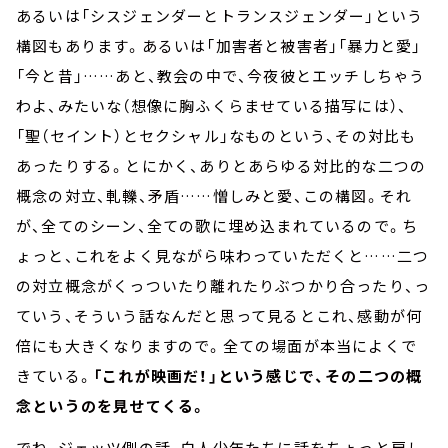
あるいは「シスジェンダーとトランスジェンダー」という
構図もあります。あるいは「加害者と被害者」「暴力と愛」
「今と昔」……あと、教会の中で、今夜彼とエッチしちゃう
わよ、みたいな（想像に胸ふくらませている描写には）、
「聖（セイント）とセクシャル」なものという、その対比も
あったりする。とにかく、ありとあらゆる対比的な二つの
概念の対立、軋轢、矛盾……憎しみと愛、この構図。それ
が、全てのシーン、全ての歌に埋め込まれているので。ち
ょっと、これをよく見ながら味わっていただくと……二つ
の対立概念がくっついたり離れたりぶつかり合ったり、っ
ていう、そういう話なんだと思って見るとこれ、感動が何
倍にも大きくなりますので。全ての場面が本当によくで
きている。
「これが映画だ！」という感じで、その二つの概
念というのを見せてくる。
でね、ジェッツ側の話、白人少年たちに話をちょっと戻し