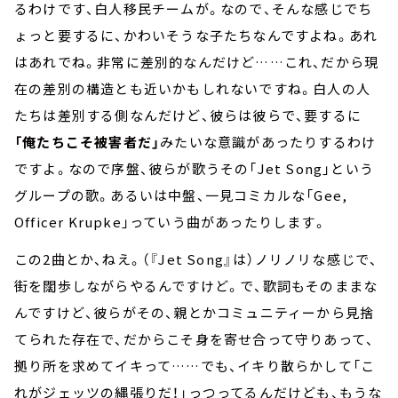
るわけです、白人移民チームが。なので、そんな感じでち
ょっと要するに、かわいそうな子たちなんですよね。あれ
はあれでね。非常に差別的なんだけど……これ、だから現
在の差別の構造とも近いかもしれないですね。白人の人
たちは差別する側なんだけど、彼らは彼らで、要するに
「俺たちこそ被害者だ」
みたいな意識があったりするわけ
ですよ。なので序盤、彼らが歌うその「Jet Song」という
グループの歌。あるいは中盤、一見コミカルな「Gee,
Officer Krupke」っていう曲があったりします。
この2曲とか、ねえ。（『Jet Song』は）ノリノリな感じで、
街を闊歩しながらやるんですけど。で、歌詞もそのままな
んですけど、彼らがその、親とかコミュニティーから見捨
てられた存在で、だからこそ身を寄せ合って守りあって、
拠り所を求めてイキって……でも、イキり散らかして「こ
れがジェッツの縄張りだ！」っつってるんだけども、もうな