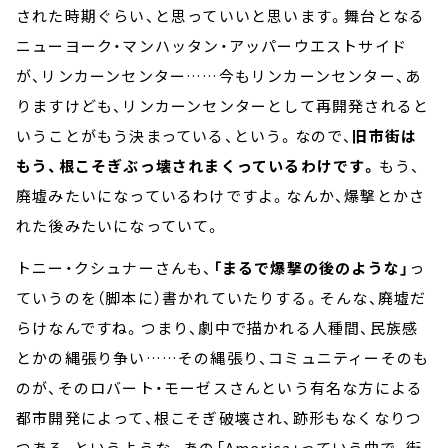
された時期ぐらい、と思っていいと思います。舞台となる
ニューヨーク・マンハッタン・アッパーウエストサイド
が、リンカーンセンター……今もリンカーンセンター、あ
りますけども、リンカーンセンターとして再開発されると
いうことがもう決まっている、という。なので、
旧市街は
もう、根こそぎぶっ壊されまくっているわけです。
もう、
廃墟みたいになっているわけですよ。なんか、爆撃とかさ
れた後みたいになっていて。
トニー・クシュナーさんも、
「まるで爆撃の後のような」
っ
ていうのを（脚本に）書かれていたりする。そんな、廃墟だ
らけなんですね。つまり、劇中で描かれる人種間、民族感
とかの縄張り争い……その縄張り、コミュニティーそのも
のが、そのロバート・モーゼスさんという有名な方による
都市開発によって、根こそぎ破壊され、跡形もなくなりつ
つある、というような。あの「America」っていう曲で、街