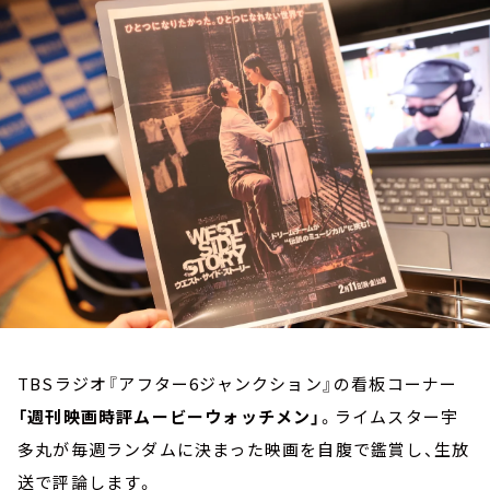
お知らせ
イベント・グッズ
YouTube
会社情報
TBSラジオ『アフター6ジャンクション』の看板コーナー
「週刊映画時評ムービーウォッチメン」
。ライムスター宇
多丸が毎週ランダムに決まった映画を自腹で鑑賞し、生放
送で評論します。