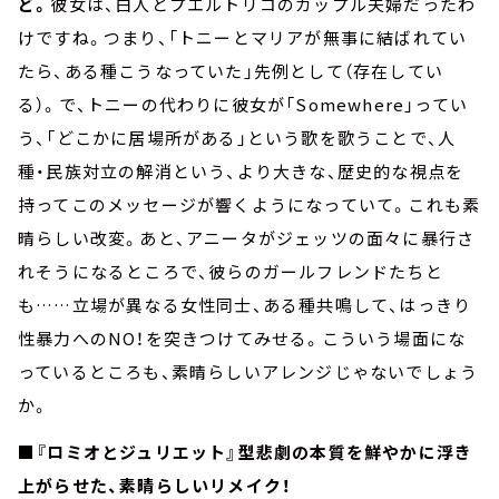
ど。
彼女は、白人とプエルトリコのカップル夫婦だったわ
けですね。つまり、「トニーとマリアが無事に結ばれてい
たら、ある種こうなっていた」先例として（存在してい
る）。で、トニーの代わりに彼女が「Somewhere」ってい
う、「どこかに居場所がある」という歌を歌うことで、人
種・民族対立の解消という、より大きな、歴史的な視点を
持ってこのメッセージが響くようになっていて。これも素
晴らしい改変。あと、アニータがジェッツの面々に暴行さ
れそうになるところで、彼らのガールフレンドたちと
も……立場が異なる女性同士、ある種共鳴して、はっきり
性暴力へのNO！を突きつけてみせる。こういう場面にな
っているところも、素晴らしいアレンジじゃないでしょう
か。
■『ロミオとジュリエット』型悲劇の本質を鮮やかに浮き
上がらせた、素晴らしいリメイク！