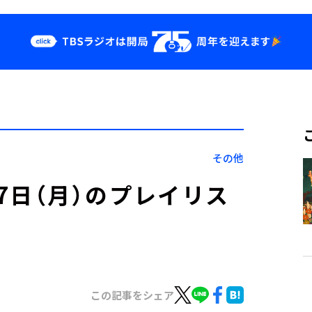
クス
イベント・グッ
ズ
st
YouTube
せ
会社情報
その他
」3月7日（月）のプレイリス
この記事をシェア