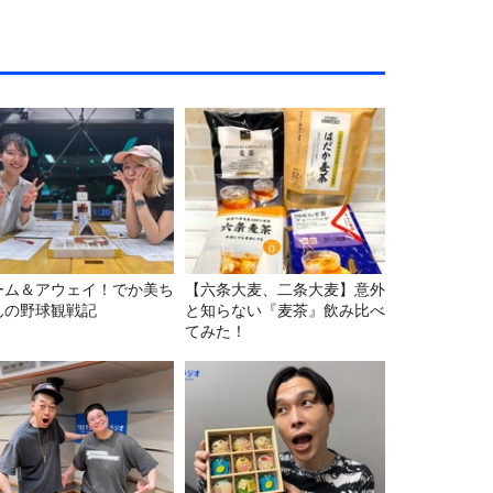
ーム＆アウェイ！でか美ち
【六条大麦、二条大麦】意外
んの野球観戦記
と知らない『麦茶』飲み比べ
てみた！