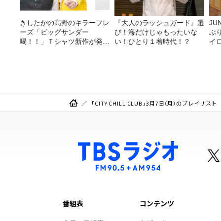
きしたかの高野のキラーフレ
『大人のラッシュガード』選
JUNK バナナ
ーズ「ビッグサンダー
び！海だけじゃもったいな
ぶ
喝！！」Ｔシャツ新作が発売
い！ひとり１着時代！？
イ
決定！
「CITY CHILL CLUB」3月7日（月）のプレイリスト
番組表
コンテンツ