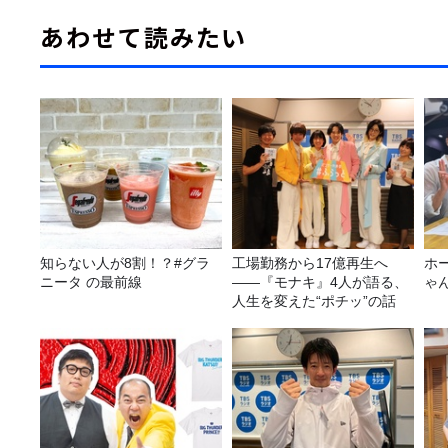
あわせて読みたい
知らない人が8割！？#グラ
工場勤務から17億再生へ
ホ
ニータ の最前線
——『モナキ』4人が語る、
ゃ
人生を変えた“ポチッ”の話