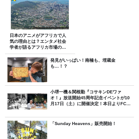
日本のアニメがアフリカで人
気の理由とは？エンタメ社会
学者が語るアフリカ市場のリ
アル
発見がいっぱい！南極も、埋蔵金
も…！？
小堺一機＆関根勤『コサキンDEワァ
オ！』放送開始45周年記念イベントが10
月17日（土）に開催決定！本日よりFC先
行受付スタート！
「Sunday Heavens」販売開始！