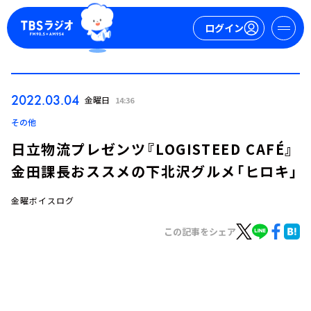
ログイン
マイページ
2022.03.04
金曜日
14:36
新規会員登録
ログイン
その他
日立物流プレゼンツ『LOGISTEED CAFÉ』
金田課長おススメの下北沢グルメ「ヒロキ」
金曜ボイスログ
この記事をシェア
今日の番組表
週間番組表
トピックス
TBS Podcast