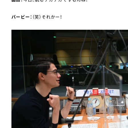
バービー：
（笑）それかー！