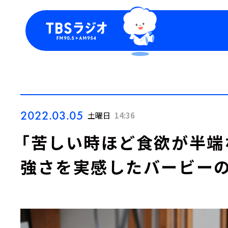
今日の番組表
トピッ
週間番組表
TBS
Podca
お知ら
2022.03.05
土曜日
14:36
「苦しい時ほど食欲が半端
強さを実感したバービー