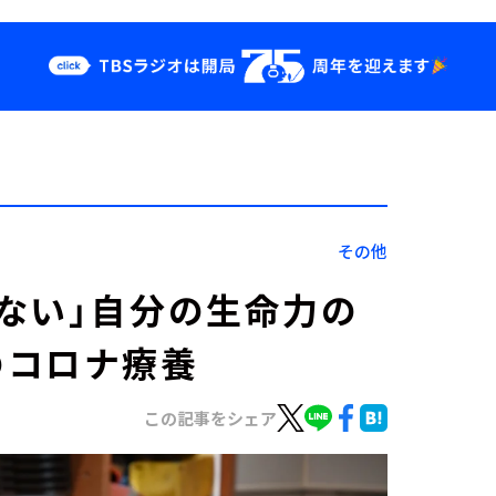
クス
イベント・グッ
ズ
st
YouTube
せ
会社情報
その他
ない」自分の生命力の
のコロナ療養
この記事をシェア