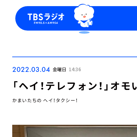
今日の番組表
トピッ
週間番組表
TBS
Podca
お知ら
2022.03.04
金曜日
14:36
「ヘイ！テレフォン！」オモ
かまいたちの ヘイ！タクシー！