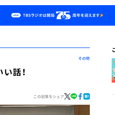
クス
イベント・グッ
ズ
st
YouTube
せ
会社情報
その他
いい話！
この記事をシェア