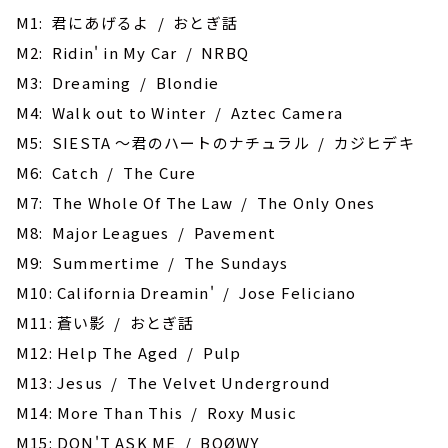
M1: 君にあげるよ / おとぎ話
M2: Ridin' in My Car / NRBQ
M3: Dreaming / Blondie
M4: Walk out to Winter / Aztec Camera
M5: SIESTA ～君のハートのナチュラル / カジヒデキ
M6: Catch / The Cure
M7: The Whole Of The Law / The Only Ones
M8: Major Leagues / Pavement
M9: Summertime / The Sundays
M10: California Dreamin' / Jose Feliciano
M11: 蒼い影 / おとぎ話
M12: Help The Aged / Pulp
M13: Jesus / The Velvet Underground
M14: More Than This / Roxy Music
M15: DON'T ASK ME / BOØWY